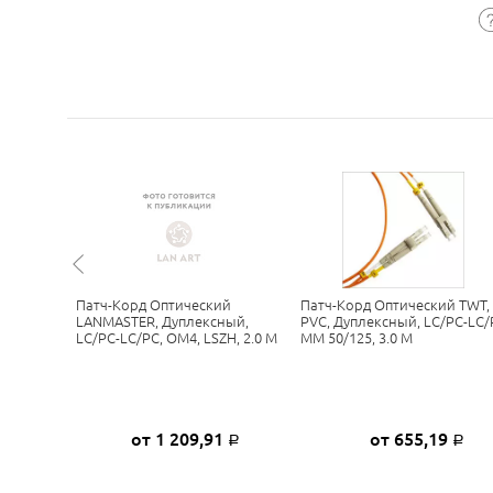
й TWT,
Патч-Корд Оптический
Патч-Корд Оптический TWT,
C/UPC-
LANMASTER, Дуплексный,
PVC, Дуплексный, LC/PC-LC/
LC/PC-LC/PC, OM4, LSZH, 2.0 М
MM 50/125, 3.0 М
5
от 1 209,91
от 655,19
Р
Р
Р