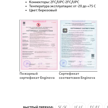
Коннекторы: 2FC/UPC-2FC/UPC
Температура эксплуатации: от -20 до +75 C
Цвет: бирюзовый
Пожарный
Cертификат
сертификат Enginova
соответсвия Enginova
SC-SC
LC-LC
FC-FC
БЫСТРЫЙ ПЕРЕХОД: