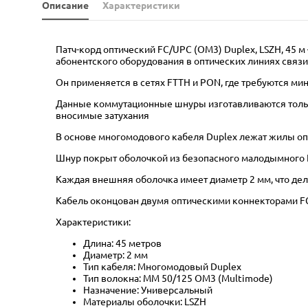
Описание
Характеристики
Патч-корд оптический FC/UPC (OM3) Duplex, LSZH, 45 
абонентского оборудования в оптических линиях связи
Он применяется в сетях FTTH и PON, где требуются м
Данные коммутационные шнуры изготавливаются только
вносимые затухания
В основе многомодового кабеля Duplex лежат жилы оп
Шнур покрыт оболочкой из безопасного малодымного 
Каждая внешняя оболочка имеет диаметр 2 мм, что дел
Кабель оконцован двумя оптическими коннекторами FC
Характеристики:
Длина: 45 метров
Диаметр: 2 мм
Тип кабеля: Многомодовый Duplex
Тип волокна: MM 50/125 OM3 (Multimode)
Назначение: Универсальный
Материалы оболочки: LSZH