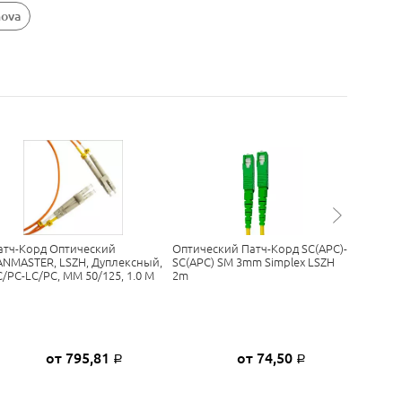
nova
атч-Корд Оптический
Оптический Патч-Корд SC(APC)-
Патч-Ко
ANMASTER, LSZH, Дуплексный,
SC(APC) SM 3mm Simplex LSZH
LANMAST
C/PC-LC/PC, MM 50/125, 1.0 М
2m
ST/PC-LC
от 795,81
от 74,50
Р
Р