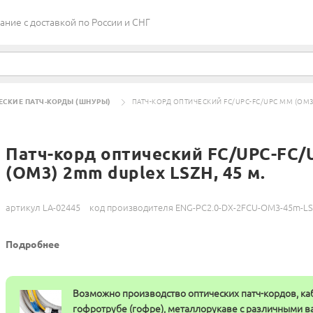
ие c доставкой по России и СНГ
ЕСКИЕ ПАТЧ-КОРДЫ (ШНУРЫ)
ПАТЧ-КОРД ОПТИЧЕСКИЙ FC/UPC-FC/UPC MM (OM3)
Патч-корд оптический FC/UPC-FC
(OM3) 2mm duplex LSZH, 45 м.
артикул LA-02445
код производителя ENG-PC2.0-DX-2FCU-OM3-45m-L
Подробнее
Возможно производство оптических патч-кордов, ка
гофротрубе (гофре), металлорукаве с различными 