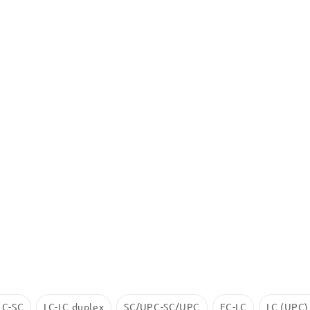
LC-SC
LC-LC duplex
SC/UPC-SC/UPC
FC-LC
LC (UPC)