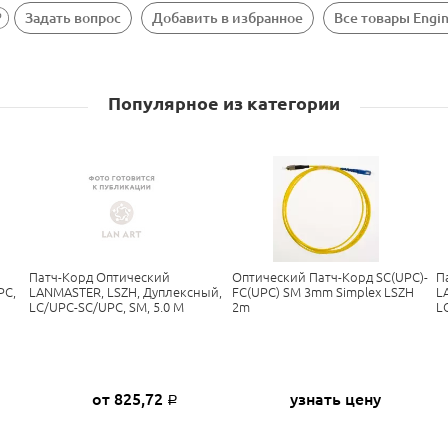
Задать вопрос
Добавить в избранное
Все товары Engi
Популярное из категории
Патч-Корд Оптический
Оптический Патч-Корд SC(UPC)-
П
PC,
LANMASTER, LSZH, Дуплексный,
FC(UPC) SM 3mm Simplex LSZH
L
LC/UPC-SC/UPC, SM, 5.0 М
2m
L
от 825,72
узнать цену
Р