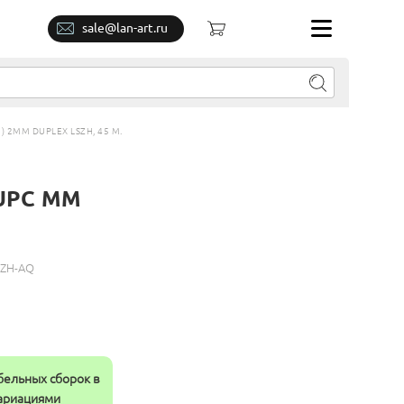
sale@lan-art.ru
 2MM DUPLEX LSZH, 45 М.
/UPC MM
SZH-AQ
бельных сборок в
вариациями