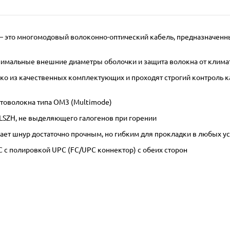
м – это многомодовый волоконно-оптический кабель, предназначенн
инимальные внешние диаметры оболочки и защита волокна от клима
 из качественных комплектующих и проходят строгий контроль кач
товолокна типа OM3 (Multimode)
LSZH, не выделяющего галогенов при горении
ает шнур достаточно прочным, но гибким для прокладки в любых у
 с полировкой UPC (FC/UPC коннектор) с обеих сторон