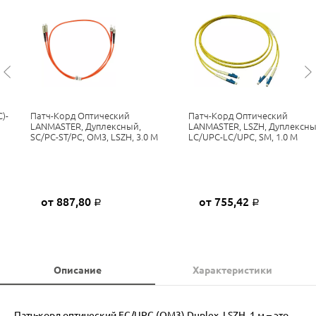
)-
Патч-Корд Оптический
Патч-Корд Оптический
H
LANMASTER, Дуплексный,
LANMASTER, LSZH, Дуплексны
SC/PC-ST/PC, OM3, LSZH, 3.0 М
LC/UPC-LC/UPC, SM, 1.0 М
от 887,80
от 755,42
Р
Р
Описание
Характеристики
Патч-корд оптический FC/UPC (OM3) Duplex, LSZH, 1 м – это