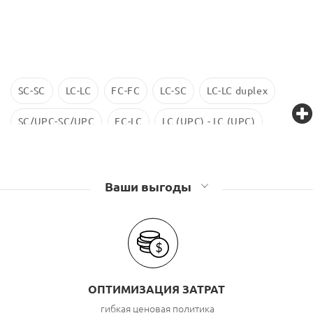
SC-SC
LC-LC
FC-FC
LC-SC
LC-LC duplex
SC/UPC-SC/UPC
FC-LC
LC (UPC) - LC (UPC)
LC-LC SM
ST-ST
LC/UPC-SС/UPC
Ваши выгоды
ОПТИМИЗАЦИЯ ЗАТРАТ
гибкая ценовая политика