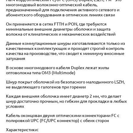
многомодовый волоконно-оптический кабель,
предназначенный для подключения активного сетевого и
абонентского оборудования в оптических линиях связи
Он применяется в сетях FTTH и PON, где требуются
минимальные внешние диаметры оболочки и защита
волокна от климатических и механических воздействий
Данные коммутационные шнуры изготавливаются только из
качественных комплектующих и проходят строгий контроль
качества на производстве, что сводит к минимуму вносимые
затухания
В основе многомодового кабеля Duplex лежат жилы
оптоволокна типа OM3 (Multimode)
Шнур покрыт оболочкой из безопасного малодымного LSZH,
не выделяющего галогенов при горении
Каждая внешняя оболочка имеет диаметр 2 мм, что делает
шнур достаточно прочным, но гибким для прокладки в любых
условиях
Кабель оконцован двумя оптическими коннекторами FC с
полировкой UPC (FC/UPC коннектор) с обеих сторон
Характеристики: