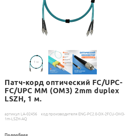
Патч-корд оптический FC/UPC-
FC/UPC MM (OM3) 2mm duplex
LSZH, 1 м.
артикул LA-02456
код производителя ENG-PC2.0-DX-2FCU-OM3-
1m-LSZH-AQ
Подробнее