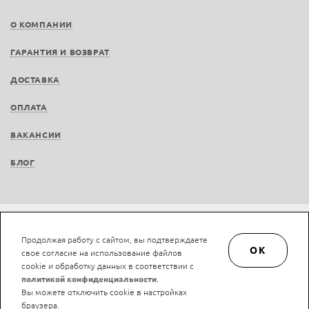
О КОМПАНИИ
ГАРАНТИЯ И ВОЗВРАТ
ДОСТАВКА
ОПЛАТА
ВАКАНСИИ
БЛОГ
Не является публичной офертой © LAN-art.ru, 2013—2026. Все права защищены.
Продолжая работу с сайтом, вы подтверждаете
Политика конфиденциальности.
Положение об обработке и защите персональных
OK
свое согласие на использование файлов
данных.
cookie и обработку данных в соответствии с
политикой конфиденциальности
.
Вы можете отключить cookie в настройках
браузера.