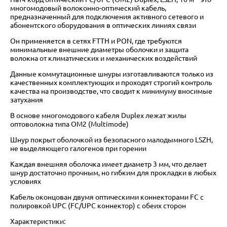
многомодовый волоконно-оптический кабель,
предназначенный для подключения активного сетевого и
абонентского оборудования в оптических линиях связи
Он применяется в сетях FTTH и PON, где требуются
минимальные внешние диаметры оболочки и защита
волокна от климатических и механических воздействий
Данные коммутационные шнуры изготавливаются только из
качественных комплектующих и проходят строгий контроль
качества на производстве, что сводит к минимуму вносимые
затухания
В основе многомодового кабеля Duplex лежат жилы
оптоволокна типа OM2 (Multimode)
Шнур покрыт оболочкой из безопасного малодымного LSZH,
не выделяющего галогенов при горении
Каждая внешняя оболочка имеет диаметр 3 мм, что делает
шнур достаточно прочным, но гибким для прокладки в любых
условиях
Кабель оконцован двумя оптическими коннекторами FC с
полировкой UPC (FC/UPC коннектор) с обеих сторон
Характеристики: