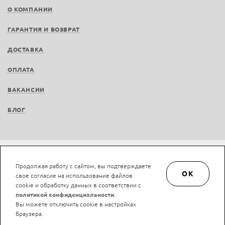
О КОМПАНИИ
ГАРАНТИЯ И ВОЗВРАТ
ДОСТАВКА
ОПЛАТА
ВАКАНСИИ
БЛОГ
Не является публичной офертой © LAN-art.ru, 2013—2026. Все права защищены.
Продолжая работу с сайтом, вы подтверждаете
Политика конфиденциальности.
Положение об обработке и защите персональных
OK
свое согласие на использование файлов
данных.
cookie и обработку данных в соответствии с
политикой конфиденциальности
.
Вы можете отключить cookie в настройках
браузера.