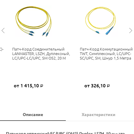
)-
Патч-Корд Соединительный
Патч-Корд Коммутационный
H
LANMASTER, LSZH, Дуплексный,
TWT, Симплексный, LC/UPC-
LC/UPC-LC/UPC, SM OS2, 20 М
SC/UPC, SM, Шнур 1,5 Метра
от 1 415,10
от 326,10
Р
Р
Описание
Характеристики
Патч-корд оптический FC/UPC (OM2) Duplex, LSZH, 10 м – это