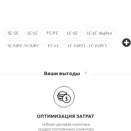
SC-SC
LC-LC
FC-FC
LC-SC
LC-LC duplex
SC/UPC-SC/UPC
FC-LC
LC (UPC) - LC (UPC)
LC-LC SM
ST-ST
LC/UPC-SС/UPC
Ваши выгоды
ОПТИМИЗАЦИЯ ЗАТРАТ
гибкая ценовая политика
скидки постоянным клиентам