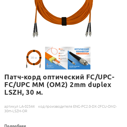
Патч-корд оптический FC/UPC-
FC/UPC MM (OM2) 2mm duplex
LSZH, 30 м.
артикул LA-02544
код производителя ENG-PC2.0-DX-2FCU-OM2-
30m-LSZH-OR
Подробнее