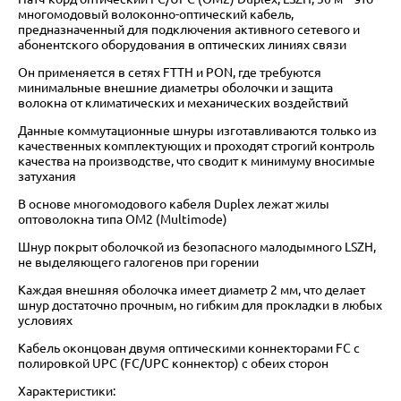
многомодовый волоконно-оптический кабель,
предназначенный для подключения активного сетевого и
абонентского оборудования в оптических линиях связи
Он применяется в сетях FTTH и PON, где требуются
минимальные внешние диаметры оболочки и защита
волокна от климатических и механических воздействий
Данные коммутационные шнуры изготавливаются только из
качественных комплектующих и проходят строгий контроль
качества на производстве, что сводит к минимуму вносимые
затухания
В основе многомодового кабеля Duplex лежат жилы
оптоволокна типа OM2 (Multimode)
Шнур покрыт оболочкой из безопасного малодымного LSZH,
не выделяющего галогенов при горении
Каждая внешняя оболочка имеет диаметр 2 мм, что делает
шнур достаточно прочным, но гибким для прокладки в любых
условиях
Кабель оконцован двумя оптическими коннекторами FC с
полировкой UPC (FC/UPC коннектор) с обеих сторон
Характеристики: