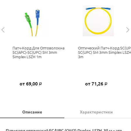
Патч-Корд Для Оптоволокна
Оптический Патч-Корд SC(UP
SC(APC)-SC(UPC) SM 3mm
SC(UPC) SM 3mm Simplex LSZ
Simplex LSZH 1m
3m
от 69,00
от 71,26
Р
Р
Описание
Характеристики
Патч-корд оптический FC/UPC (OM2) Duplex, LSZH, 30 м – это