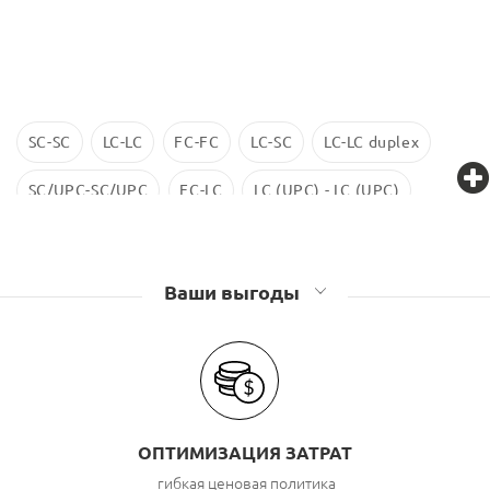
SC-SC
LC-LC
FC-FC
LC-SC
LC-LC duplex
SC/UPC-SC/UPC
FC-LC
LC (UPC) - LC (UPC)
LC-LC SM
ST-ST
LC/UPC-SС/UPC
Ваши выгоды
ОПТИМИЗАЦИЯ ЗАТРАТ
гибкая ценовая политика