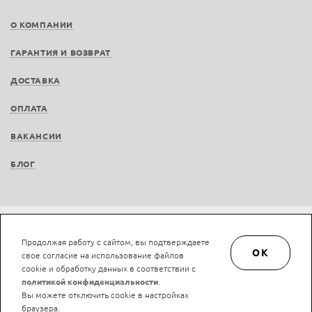
О КОМПАНИИ
ГАРАНТИЯ И ВОЗВРАТ
ДОСТАВКА
ОПЛАТА
ВАКАНСИИ
БЛОГ
Не является публичной офертой © LAN-art.ru, 2013—2026. Все права защищены.
Продолжая работу с сайтом, вы подтверждаете
Политика конфиденциальности.
Положение об обработке и защите персональных
OK
свое согласие на использование файлов
данных.
cookie и обработку данных в соответствии с
политикой конфиденциальности
.
Вы можете отключить cookie в настройках
браузера.