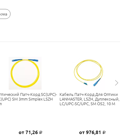
nova
птический Патч-Корд SC(UPC)-
Кабель Патч-Корд Для Оптики
Патч-Ко
C(UPC) SM 3mm Simplex LSZH
LANMASTER, LSZH, Дуплексный,
LANMAST
m
LC/UPC-SC/UPC, SM OS2, 10 М
LC/PC-SC
от 71,26
от 976,81
Р
Р