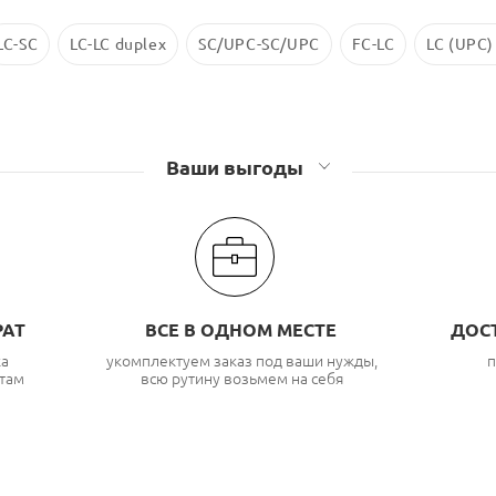
LC-SC
LC-LC duplex
SC/UPC-SC/UPC
FC-LC
LC (UPC)
Ваши выгоды
РАТ
ВСЕ В ОДНОМ МЕСТЕ
ДОС
ка
укомплектуем заказ под ваши нужды,
п
там
всю рутину возьмем на себя