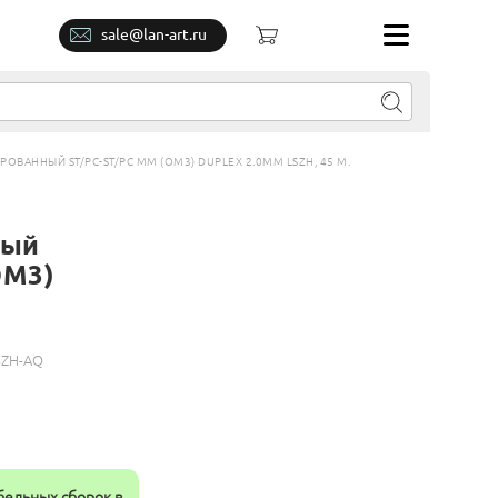
sale@lan-art.ru
АННЫЙ ST/PC-ST/PC MM (OM3) DUPLEX 2.0MM LSZH, 45 М.
ный
OM3)
SZH-AQ
бельных сборок в