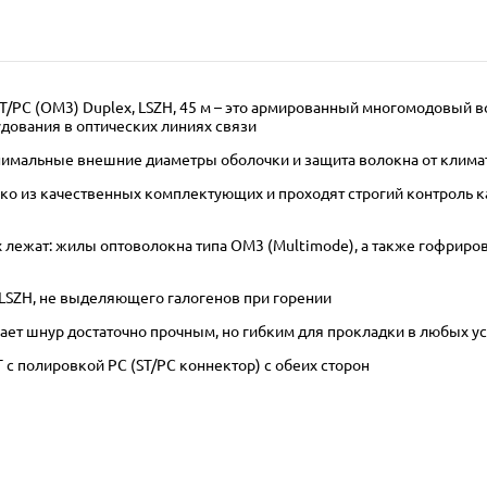
/PC (OM3) Duplex, LSZH, 45 м – это армированный многомодовый в
дования в оптических линиях связи
инимальные внешние диаметры оболочки и защита волокна от клима
 из качественных комплектующих и проходят строгий контроль кач
лежат: жилы оптоволокна типа OM3 (Multimode), а также гофриров
LSZH, не выделяющего галогенов при горении
ает шнур достаточно прочным, но гибким для прокладки в любых у
с полировкой PC (ST/PC коннектор) с обеих сторон