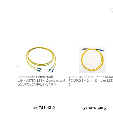
 SC(UPC)-
Патч-Корд Оптический
Оптический Патч-Корд SC(U
lex LSZH
LANMASTER, LSZH, Дуплексный,
FC(UPC) SM 3mm Simplex LS
LC/UPC-LC/UPC, SM, 1.0 М
5m
6
от 755,42
узнать цену
Р
Р