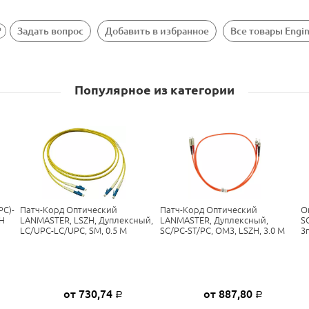
Задать вопрос
Добавить в избранное
Все товары Engi
Популярное из категории
PC)-
Патч-Корд Оптический
Патч-Корд Оптический
О
ZH
LANMASTER, LSZH, Дуплексный,
LANMASTER, Дуплексный,
S
LC/UPC-LC/UPC, SM, 0.5 М
SC/PC-ST/PC, OM3, LSZH, 3.0 М
3
от 730,74
от 887,80
Р
Р