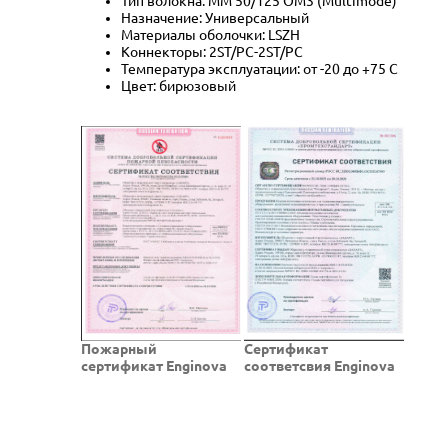
Тип волокна: MM 50/125 OM3 (Multimode)
Назначение: Универсальный
Материалы оболочки: LSZH
Коннекторы: 2ST/PC-2ST/PC
Температура эксплуатации: от -20 до +75 C
Цвет: бирюзовый
Пожарный
Cертификат
сертификат Enginova
соответсвия Enginova