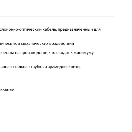
олоконно-оптический кабель, предназначенный для
тических и механических воздействий
ества на производстве, что сводит к минимуму
анная стальная трубка и арамидные нити,
словиях