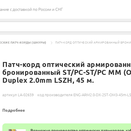
ие c доставкой по России и СНГ
ЕСКИЕ ПАТЧ-КОРДЫ (ШНУРЫ)
ПАТЧ-КОРД ОПТИЧЕСКИЙ АРМИРОВАННЫЙ БРОНИРОВ
Патч-корд оптический армирован
бронированный ST/PC-ST/PC MM (
Duplex 2.0mm LSZH, 45 м.
артикул LA-02659
код производителя ENG-ARM2.0-DX-2ST-OM3-45m-L
Подробнее
Возможно производство оптических патч-кордов, ка