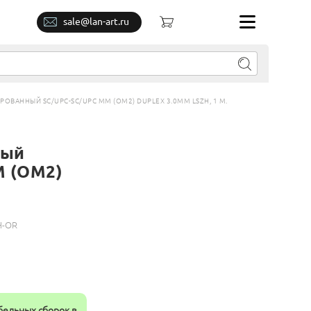
sale@lan-art.ru
ВАННЫЙ SC/UPC-SC/UPC MM (OM2) DUPLEX 3.0MM LSZH, 1 М.
ный
M (OM2)
H-OR
бельных сборок в