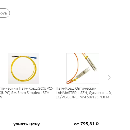
nova
птический Патч-Корд SC(UPC)-
Патч-Корд Оптический
Патч-Ко
C(UPC) SM 3mm Simplex LSZH
LANMASTER, LSZH, Дуплексный,
SC, Dupl
m
LC/PC-LC/PC, MM 50/125, 1.0 М
2SC/5-M
узнать цену
от 795,81
Р