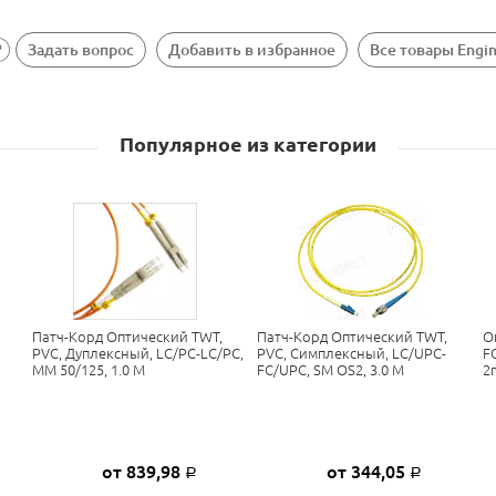
Задать вопрос
Добавить в избранное
Все товары Engi
Популярное из категории
Патч-Корд Оптический TWT,
Патч-Корд Оптический TWT,
О
)
PVC, Дуплексный, LC/PC-LC/PC,
PVC, Симплексный, LC/UPC-
F
MM 50/125, 1.0 М
FC/UPC, SM OS2, 3.0 М
2
от 839,98
от 344,05
Р
Р