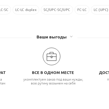
LC-SC
LC-LC duplex
SC/UPC-SC/UPC
FC-LC
LC (UPC)
Ваши выгоды
РАТ
ВСЕ В ОДНОМ МЕСТЕ
ДОС
ка
укомплектуем заказ под ваши нужды,
п
там
всю рутину возьмем на себя