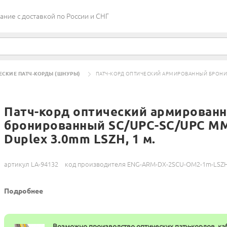
ие c доставкой по России и СНГ
ЕСКИЕ ПАТЧ-КОРДЫ (ШНУРЫ)
ПАТЧ-КОРД ОПТИЧЕСКИЙ АРМИРОВАННЫЙ БРОНИРО
Патч-корд оптический армирован
бронированный SC/UPC-SC/UPC M
Duplex 3.0mm LSZH, 1 м.
артикул LA-94132
код производителя ENG-ARM-DX-2SCU-OM2-1m-LSZ
Подробнее
Возможно производство оптических патч-кордов, ка