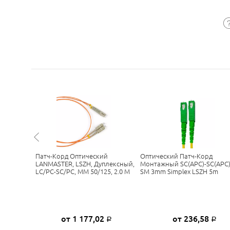
й TWT,
Патч-Корд Оптический
Оптический Патч-Корд
-LC/UPC,
LANMASTER, LSZH, Дуплексный,
Монтажный SC(APC)-SC(APC
LC/PC-SC/PC, MM 50/125, 2.0 М
SM 3mm Simplex LSZH 5m
6
от 1 177,02
от 236,58
Р
Р
Р