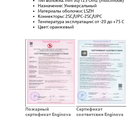
Тип волокна: MM 50/125 OM2 (Multimode)
Назначение: Универсальный
Материалы оболочки: LSZH
Коннекторы: 2SC/UPC-2SC/UPC
Температура эксплуатации: от -20 до +75 C
Цвет: оранжевый
Пожарный
Cертификат
сертификат Enginova
соответсвия Enginova