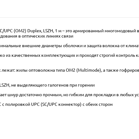
/UPC (OM2) Duplex, LSZH, 1 м – это армированный многомодовый 
дования в оптических линиях связи
инимальные внешние диаметры оболочки и защита волокна от клима
 из качественных комплектующих и проходят строгий контроль кач
лежат: жилы оптоволокна типа OM2 (Multimode), а также гофриров
LSZH, не выделяющего галогенов при горении
ает шнур достаточно прочным, но гибким для прокладки в любых у
 с полировкой UPC (SC/UPC коннектор) с обеих сторон