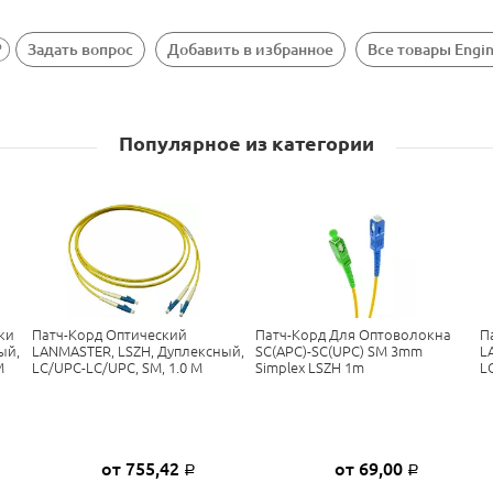
Задать вопрос
Добавить в избранное
Все товары Engi
Популярное из категории
ки
Патч-Корд Оптический
Патч-Корд Для Оптоволокна
П
ый,
LANMASTER, LSZH, Дуплексный,
SC(APC)-SC(UPC) SM 3mm
L
М
LC/UPC-LC/UPC, SM, 1.0 М
Simplex LSZH 1m
L
от 755,42
от 69,00
Р
Р