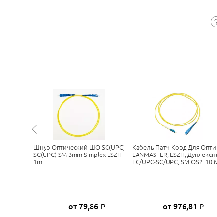
й TWT,
Шнур Оптический ШО SC(UPC)-
Кабель Патч-Корд Для Опти
LC/UPC,
SC(UPC) SM 3mm Simplex LSZH
LANMASTER, LSZH, Дуплексн
1m
LC/UPC-SC/UPC, SM OS2, 10 
8
от 79,86
от 976,81
Р
Р
Р