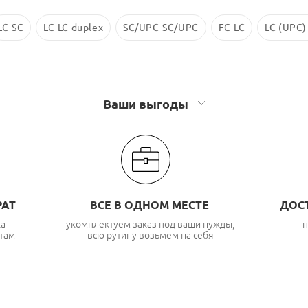
LC-SC
LC-LC duplex
SC/UPC-SC/UPC
FC-LC
LC (UPC)
Ваши выгоды
РАТ
ВСЕ В ОДНОМ МЕСТЕ
ДОС
ка
укомплектуем заказ под ваши нужды,
п
там
всю рутину возьмем на себя