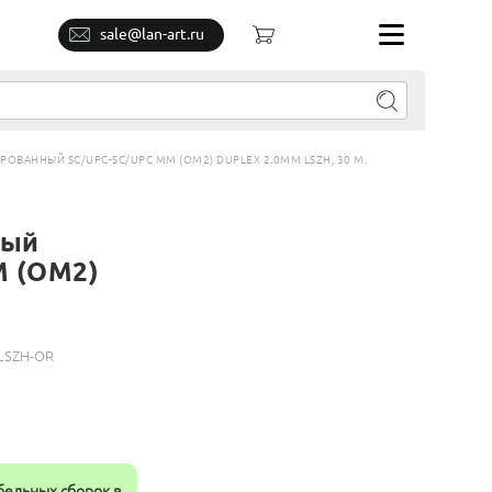
sale@lan-art.ru
ВАННЫЙ SC/UPC-SC/UPC MM (OM2) DUPLEX 2.0MM LSZH, 30 М.
ный
M (OM2)
LSZH-OR
бельных сборок в