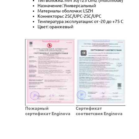
Тип волокна: MM 50/125 OM2 (Multimode)
Назначение: Универсальный
Материалы оболочки: LSZH
Коннекторы: 2SC/UPC-2SC/UPC
Температура эксплуатации: от -20 до +75 C
Цвет: оранжевый
Пожарный
Cертификат
сертификат Enginova
соответсвия Enginova