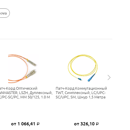
nova
атч-Корд Оптический
Патч-Корд Коммутационный
Патч-Ко
ANMASTER, LSZH, Дуплексный,
TWT, Симплексный, LC/UPC-
LANMAST
C/PC-SC/PC, MM 50/125, 1.0 М
SC/UPC, SM, Шнур 1,5 Метра
LC/UPC-S
от 1 066,41
от 326,10
Р
Р