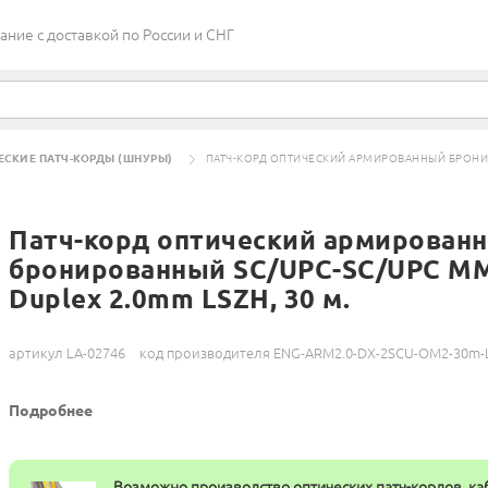
ие c доставкой по России и СНГ
ЕСКИЕ ПАТЧ-КОРДЫ (ШНУРЫ)
ПАТЧ-КОРД ОПТИЧЕСКИЙ АРМИРОВАННЫЙ БРОНИРО
Патч-корд оптический армирован
бронированный SC/UPC-SC/UPC M
Duplex 2.0mm LSZH, 30 м.
артикул LA-02746
код производителя ENG-ARM2.0-DX-2SCU-OM2-30m-
Подробнее
Возможно производство оптических патч-кордов, ка