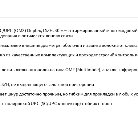
/UPC (OM2) Duplex, LSZH, 30 м – это армированный многомодовый
дования в оптических линиях связи
инимальные внешние диаметры оболочки и защита волокна от клима
 из качественных комплектующих и проходят строгий контроль кач
лежат: жилы оптоволокна типа OM2 (Multimode), а также гофриров
LSZH, не выделяющего галогенов при горении
ает шнур достаточно прочным, но гибким для прокладки в любых у
 с полировкой UPC (SC/UPC коннектор) с обеих сторон