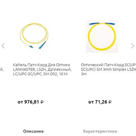
Кабель Патч-Корд Для Оптики
Оптический Патч-Корд SC(UP
й,
LANMASTER, LSZH, Дуплексный,
SC(UPC) SM 3mm Simplex LSZ
LC/UPC-SC/UPC, SM OS2, 10 М
3m
от 976,81
от 71,26
Р
Р
Описание
Характеристики