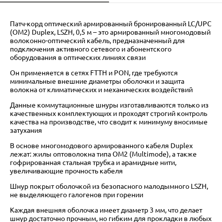
Патч-корд оптический армированный бронированный LC/UPC
(OM2) Duplex, LSZH, 0,5 м – это армированный многомодовый
волоконно-оптический кабель, предназначенный для
подключения активного сетевого и абонентского
оборудования в оптических линиях связи
Он применяется в сетях FTTH и PON, где требуются
минимальные внешние диаметры оболочки и защита
волокна от климатических и механических воздействий
Данные коммутационные шнуры изготавливаются только из
качественных комплектующих и проходят строгий контроль
качества на производстве, что сводит к минимуму вносимые
затухания
В основе многомодового армированного кабеля Duplex
лежат: жилы оптоволокна типа OM2 (Multimode), а также
гофрированная стальная трубка и арамидные нити,
увеличивающие прочность кабеля
Шнур покрыт оболочкой из безопасного малодымного LSZH,
не выделяющего галогенов при горении
Каждая внешняя оболочка имеет диаметр 3 мм, что делает
шнур достаточно прочным, но гибким для прокладки в любых