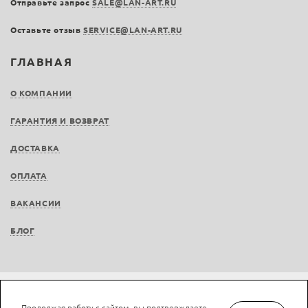
Отправьте запрос
SALE@LAN-ART.RU
Оставьте отзыв
SERVICE@LAN-ART.RU
ГЛАВНАЯ
О КОМПАНИИ
ГАРАНТИЯ И ВОЗВРАТ
ДОСТАВКА
ОПЛАТА
ВАКАНСИИ
БЛОГ
Не является публичной офертой © LAN-art.ru, 2013—2026. Все права защищены.
Продолжая работу с сайтом, вы подтверждаете