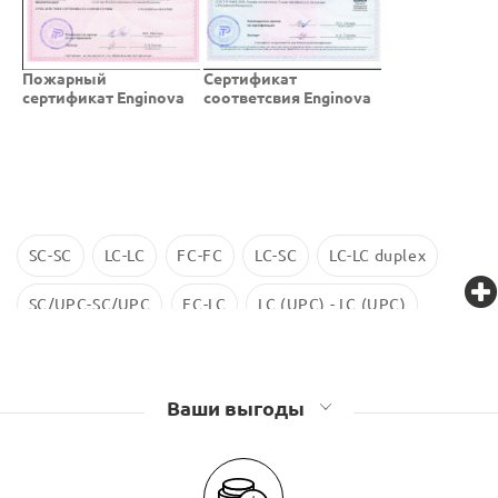
Пожарный
Cертификат
сертификат Enginova
соответсвия Enginova
SC-SC
LC-LC
FC-FC
LC-SC
LC-LC duplex
SC/UPC-SC/UPC
FC-LC
LC (UPC) - LC (UPC)
LC-LC SM
ST-ST
LC/UPC-SС/UPC
Ваши выгоды