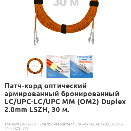
Патч-корд оптический
армированный бронированный
LC/UPC-LC/UPC MM (OM2) Duplex
2.0mm LSZH, 30 м.
артикул LA-02760
код производителя ENG-ARM2.0-DX-2LCU-OM2-
30m-LSZH-OR