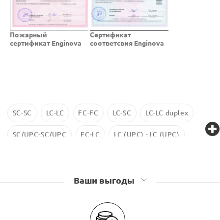
Пожарный
Cертификат
сертификат Enginova
соответсвия Enginova
SC-SC
LC-LC
FC-FC
LC-SC
LC-LC duplex
SC/UPC-SC/UPC
FC-LC
LC (UPC) - LC (UPC)
LC-LC SM
ST-ST
LC/UPC-SС/UPC
Ваши выгоды