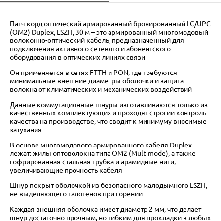
Патч-корд оптический армированный бронированный LC/UPC
(OM2) Duplex, LSZH, 30 м – это армированный многомодовый
волоконно-оптический кабель, предназначенный для
подключения активного сетевого и абонентского
оборудования в оптических линиях связи
Он применяется в сетях FTTH и PON, где требуются
минимальные внешние диаметры оболочки и защита
волокна от климатических и механических воздействий
Данные коммутационные шнуры изготавливаются только из
качественных комплектующих и проходят строгий контроль
качества на производстве, что сводит к минимуму вносимые
затухания
В основе многомодового армированного кабеля Duplex
лежат: жилы оптоволокна типа OM2 (Multimode), а также
гофрированная стальная трубка и арамидные нити,
увеличивающие прочность кабеля
Шнур покрыт оболочкой из безопасного малодымного LSZH,
не выделяющего галогенов при горении
Каждая внешняя оболочка имеет диаметр 2 мм, что делает
шнур достаточно прочным, но гибким для прокладки в любых