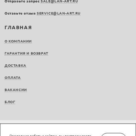
Отправьте запрос
SALE@LAN-ART.RU
Оставьте отзыв
SERVICE@LAN-ART.RU
ГЛАВНАЯ
О КОМПАНИИ
ГАРАНТИЯ И ВОЗВРАТ
ДОСТАВКА
ОПЛАТА
ВАКАНСИИ
БЛОГ
Не является публичной офертой © LAN-art.ru, 2013—2026. Все права защищены.
Продолжая работу с сайтом, вы подтверждаете