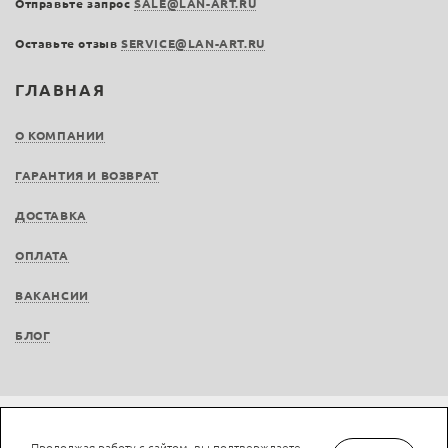
Отправьте запрос
SALE@LAN-ART.RU
Оставьте отзыв
SERVICE@LAN-ART.RU
ГЛАВНАЯ
О КОМПАНИИ
ГАРАНТИЯ И ВОЗВРАТ
ДОСТАВКА
ОПЛАТА
ВАКАНСИИ
БЛОГ
Не является публичной офертой © LAN-art.ru, 2013—2026. Все права защищены.
Продолжая работу с сайтом, вы подтверждаете