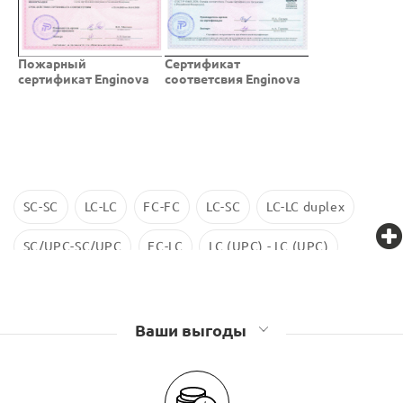
Пожарный
Cертификат
сертификат Enginova
соответсвия Enginova
SC-SC
LC-LC
FC-FC
LC-SC
LC-LC duplex
SC/UPC-SC/UPC
FC-LC
LC (UPC) - LC (UPC)
LC-LC SM
ST-ST
LC/UPC-SС/UPC
Ваши выгоды