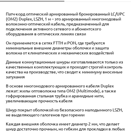
Патч-корд оптический армированный бронированный LC/UPC
(OM2) Duplex, LSZH, 1 м – это армированный многомодовый
волоконно-оптический кабель, предназначенный для
подключения активного сетевого и абонентского
оборудования в оптических линиях связи
Он применяется в сетях FTTH и PON, где требуются
минимальные внешние диаметры оболочки и защита
волокна от климатических и механических воздействий
Данные коммутационные шнуры изготавливаются только из
качественных комплектующих и проходят строгий контроль
качества на производстве, что сводит к минимуму вносимые
затухания
В основе многомодового армированного кабеля Duplex
лежат: жилы оптоволокна типа OM2 (Multimode), а также
гофрированная стальная трубка и арамидные нити,
увеличивающие прочность кабеля
Шнур покрыт оболочкой из безопасного малодымного LSZH,
не выделяющего галогенов при горении
Каждая внешняя оболочка имеет диаметр 2 мм, что делает
шнур достаточно прочным, но гибким для прокладки в любых