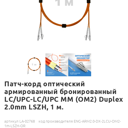
Патч-корд оптический
армированный бронированный
LC/UPC-LC/UPC MM (OM2) Duplex
2.0mm LSZH, 1 м.
артикул LA-02768
код производителя ENG-ARM2.0-DX-2LCU-OM2-
1m-LSZH-OR