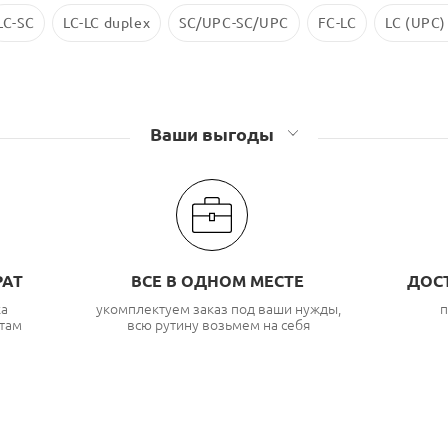
LC-SC
LC-LC duplex
SC/UPC-SC/UPC
FC-LC
LC (UPC)
Ваши выгоды
РАТ
ВСЕ В ОДНОМ МЕСТЕ
ДОС
ка
укомплектуем заказ под ваши нужды,
п
там
всю рутину возьмем на себя