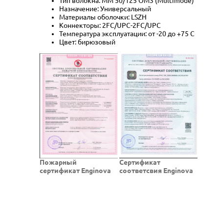
Тип волокна: MM 50/125 OM3 (Multimode)
Назначение: Универсальный
Материалы оболочки: LSZH
Коннекторы: 2FC/UPC-2FC/UPC
Температура эксплуатации: от -20 до +75 C
Цвет: бирюзовый
Пожарный
Cертификат
сертификат Enginova
соответсвия Enginova