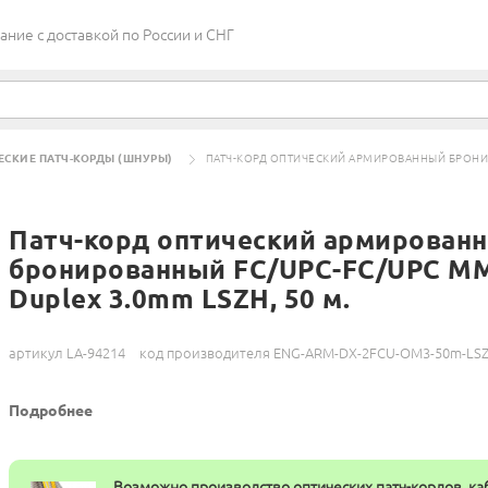
ие c доставкой по России и СНГ
ЕСКИЕ ПАТЧ-КОРДЫ (ШНУРЫ)
ПАТЧ-КОРД ОПТИЧЕСКИЙ АРМИРОВАННЫЙ БРОНИРО
Патч-корд оптический армирован
бронированный FC/UPC-FC/UPC M
Duplex 3.0mm LSZH, 50 м.
артикул LA-94214
код производителя ENG-ARM-DX-2FCU-OM3-50m-LS
Подробнее
Возможно производство оптических патч-кордов, ка