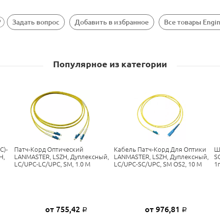
Задать вопрос
Добавить в избранное
Все товары Engi
Популярное из категории
C)-
Патч-Корд Оптический
Кабель Патч-Корд Для Оптики
Ш
H,
LANMASTER, LSZH, Дуплексный,
LANMASTER, LSZH, Дуплексный,
S
LC/UPC-LC/UPC, SM, 1.0 М
LC/UPC-SC/UPC, SM OS2, 10 М
1
от 755,42
от 976,81
Р
Р