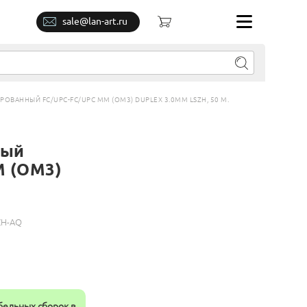
sale@lan-art.ru
ВАННЫЙ FC/UPC-FC/UPC MM (OM3) DUPLEX 3.0MM LSZH, 50 М.
ный
M (OM3)
ZH-AQ
бельных сборок в