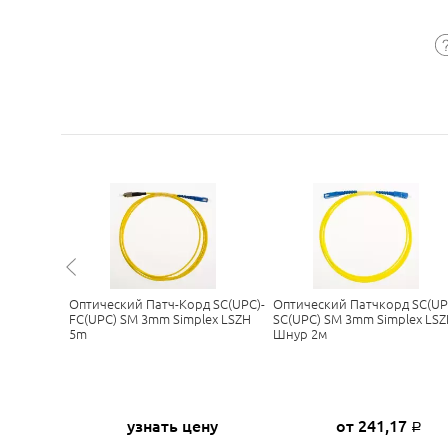
волокна
Оптический Патч-Корд SC(UPC)-
Оптический Патчкорд SC(UP
3mm
FC(UPC) SM 3mm Simplex LSZH
SC(UPC) SM 3mm Simplex LSZ
5m
Шнур 2м
0
узнать цену
от 241,17
Р
Р