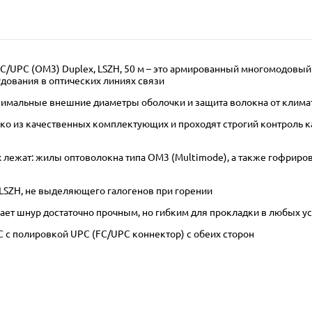
/UPC (OM3) Duplex, LSZH, 50 м – это армированный многомодовый
дования в оптических линиях связи
инимальные внешние диаметры оболочки и защита волокна от клима
 из качественных комплектующих и проходят строгий контроль кач
лежат: жилы оптоволокна типа OM3 (Multimode), а также гофриров
LSZH, не выделяющего галогенов при горении
ает шнур достаточно прочным, но гибким для прокладки в любых у
 с полировкой UPC (FC/UPC коннектор) с обеих сторон