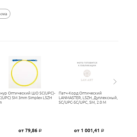
nova
нур Оптический ШО SC(UPC)-
Патч-Корд Оптический
Патч-Ко
C(UPC) SM 3mm Simplex LSZH
LANMASTER, LSZH, Дуплексный,
Симплек
m
SC/UPC-SC/UPC, SM, 2.0 М
SM, 1.0 
от 79,86
от 1 001,41
Р
Р