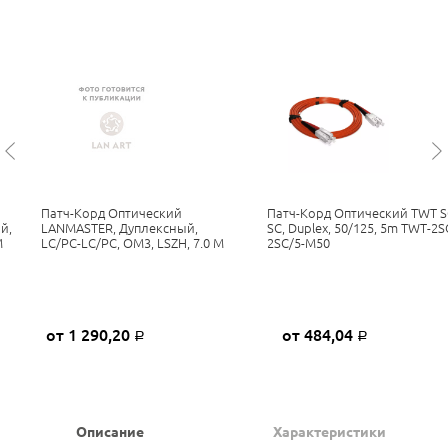
Патч-Корд Оптический
Патч-Корд Оптический TWT S
й,
LANMASTER, Дуплексный,
SC, Duplex, 50/125, 5m TWT-2S
М
LC/PC-LC/PC, OM3, LSZH, 7.0 М
2SC/5-M50
от 1 290,20
от 484,04
Р
Р
Описание
Характеристики