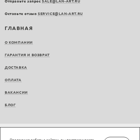
Отправьте запрос
SALE@LAN-ART.RU
Оставьте отзыв
SERVICE@LAN-ART.RU
ГЛАВНАЯ
О КОМПАНИИ
ГАРАНТИЯ И ВОЗВРАТ
ДОСТАВКА
ОПЛАТА
ВАКАНСИИ
БЛОГ
Не является публичной офертой © LAN-art.ru, 2013—2026. Все права защищены.
Продолжая работу с сайтом, вы подтверждаете