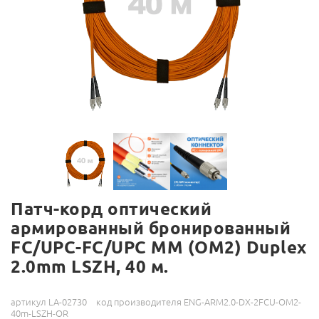
Патч-корд оптический
армированный бронированный
FC/UPC-FC/UPC MM (OM2) Duplex
2.0mm LSZH, 40 м.
артикул LA-02730
код производителя ENG-ARM2.0-DX-2FCU-OM2-
40m-LSZH-OR