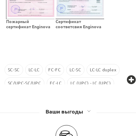
Пожарный
Cертификат
сертификат Enginova
соответсвия Enginova
SC-SC
LC-LC
FC-FC
LC-SC
LC-LC duplex
SC/UPC-SC/UPC
FC-LC
LC (UPC) - LC (UPC)
LC-LC SM
ST-ST
LC/UPC-SС/UPC
Ваши выгоды