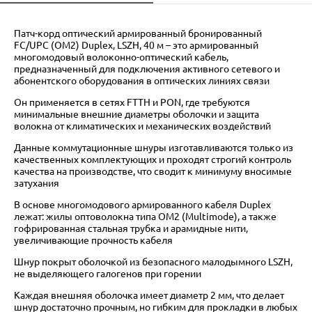
Патч-корд оптический армированный бронированный
FC/UPC (OM2) Duplex, LSZH, 40 м – это армированный
многомодовый волоконно-оптический кабель,
предназначенный для подключения активного сетевого и
абонентского оборудования в оптических линиях связи
Он применяется в сетях FTTH и PON, где требуются
минимальные внешние диаметры оболочки и защита
волокна от климатических и механических воздействий
Данные коммутационные шнуры изготавливаются только из
качественных комплектующих и проходят строгий контроль
качества на производстве, что сводит к минимуму вносимые
затухания
В основе многомодового армированного кабеля Duplex
лежат: жилы оптоволокна типа OM2 (Multimode), а также
гофрированная стальная трубка и арамидные нити,
увеличивающие прочность кабеля
Шнур покрыт оболочкой из безопасного малодымного LSZH,
не выделяющего галогенов при горении
Каждая внешняя оболочка имеет диаметр 2 мм, что делает
шнур достаточно прочным, но гибким для прокладки в любых