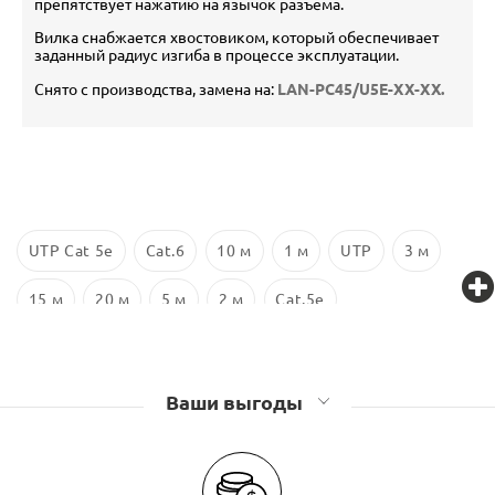
препятствует нажатию на язычок разъема.
Вилка снабжается хвостовиком, который обеспечивает
заданный радиус изгиба в процессе эксплуатации.
Снято с производства, замена на:
LAN-PC45/U5E-XX-XX.
UTP Cat 5e
Cat.6
10 м
1 м
UTP
3 м
15 м
20 м
5 м
2 м
Cat.5e
Ваши выгоды