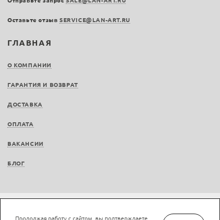
Отправьте запрос
SALE@LAN-ART.RU
Оставьте отзыв
SERVICE@LAN-ART.RU
ГЛАВНАЯ
О КОМПАНИИ
ГАРАНТИЯ И ВОЗВРАТ
ДОСТАВКА
ОПЛАТА
ВАКАНСИИ
БЛОГ
Не является публичной офертой © LAN-art.ru, 2013—2026. Все права защищены.
Продолжая работу с сайтом, вы подтверждаете