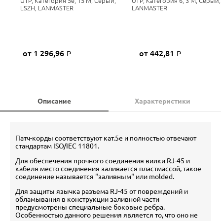
UTP, Категория 5е, 15 М, Серый,
UTP, Категория 6, 3 М, Серый,
LSZH, LANMASTER
LANMASTER
от 1 296,96
от 442,81
Р
Р
Описание
Характеристики
Патч-корды соответствуют кат.5е и полностью отвечают
стандартам ISO/IEC 11801.
Для обеспечения прочного соединения вилки RJ-45 и
кабеля место соединения заливается пластмассой, такое
соединение называется "заливным" или molded.
Для защиты язычка разъема RJ-45 от повреждений и
обламывания в конструкции заливной части
предусмотрены специальные боковые ребра.
Особенностью данного решения является то, что оно не