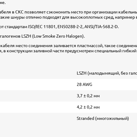
не.
еля в СКС позволяет сэкономить место при организации кабельны
такие шнуры отлично подходят для высокоплотных сред, например в
 стандартам ISO/IEC 11801, EN50288-2-2, ANSI/TIA-568.2-D.
алогенов LSZH (Low Smoke Zero Halogen).
 кабеля место соединения заливается пластмассой, такое соедине
, в конструкции заливной части предусмотрен специальный гибкий
LSZH (малодымящий, без гал
28 AWG
3,7 ± 0,2 мм
4,2 ± 0,2 мм
Stranded (многожильный)