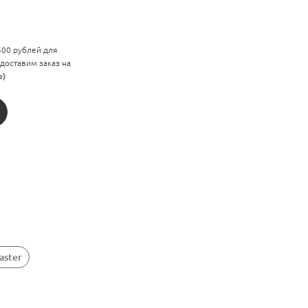
 500 рублей для
 доставим заказ на
е)
aster