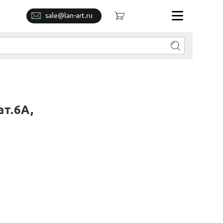
sale@lan-art.ru
т.6A,