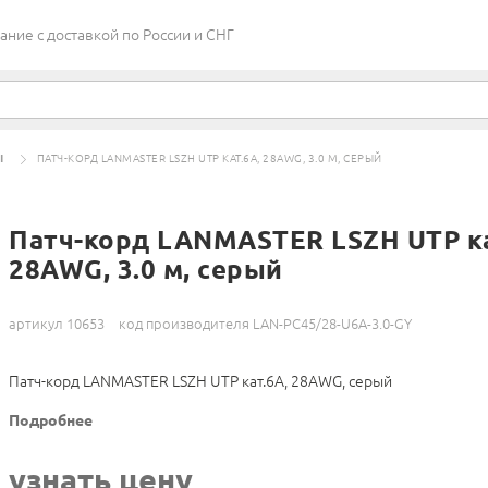
ие c доставкой по России и СНГ
Ы
ПАТЧ-КОРД LANMASTER LSZH UTP КАТ.6A, 28AWG, 3.0 М, СЕРЫЙ
Патч-корд LANMASTER LSZH UTP ка
28AWG, 3.0 м, серый
артикул 10653
код производителя LAN-PC45/28-U6A-3.0-GY
Патч-корд LANMASTER LSZH UTP кат.6A, 28AWG, серый
Подробнее
узнать цену