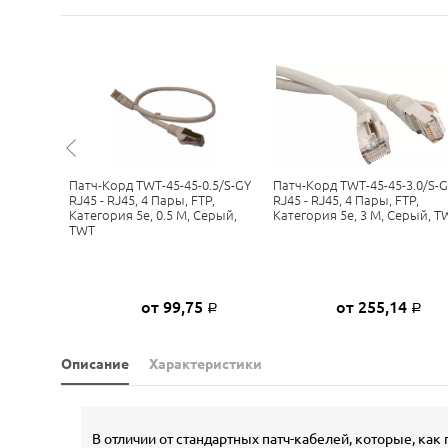
-0.5-GY
Патч-Корд TWT-45-45-0.5/S-GY
Патч-Корд TWT-45-45-3.0/S-
TP,
RJ45 - RJ45, 4 Пары, FTP,
RJ45 - RJ45, 4 Пары, FTP,
Серый,
Категория 5е, 0.5 М, Серый,
Категория 5е, 3 М, Серый, T
TWT
5
от 99,75
от 255,14
Р
Р
Р
Описание
Характеристики
В отличии от стандартных патч-кабелей, которые, к