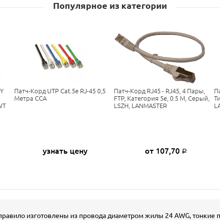
Популярное из категории
GY
Патч-Корд UTP Cat.5e RJ-45 0,5
Патч-Корд RJ45 - RJ45, 4 Пары,
П
Метра CCA
FTP, Категория 5е, 0.5 М, Серый,
Ти
WT
LSZH, LANMASTER
L
узнать цену
от 107,70
Р
ак правило изготовлены из провода диаметром жилы 24 AWG, тонкие