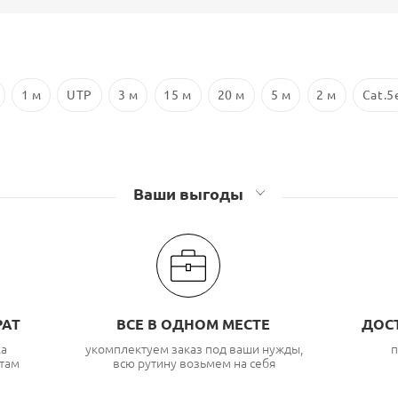
1 м
UTP
3 м
15 м
20 м
5 м
2 м
Cat.5
Ваши выгоды
РАТ
ВСЕ В ОДНОМ МЕСТЕ
ДОС
ка
укомплектуем заказ под ваши нужды,
п
там
всю рутину возьмем на себя