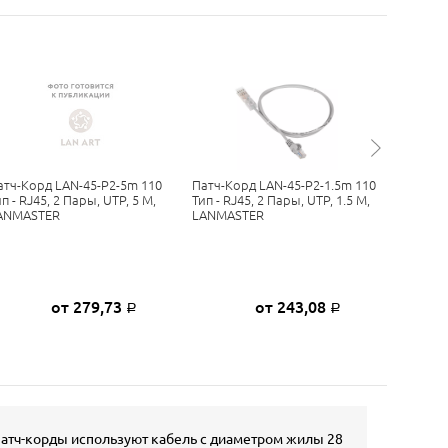
атч-Корд LAN-45-P2-5m 110
Патч-Корд LAN-45-P2-1.5m 110
Патч-Кор
п - RJ45, 2 Пары, UTP, 5 М,
Тип - RJ45, 2 Пары, UTP, 1.5 М,
FTP, Кат
ANMASTER
LANMASTER
LSZH, L
от 279,73
от 243,08
Р
Р
 патч-корды используют кабель с диаметром жилы 28