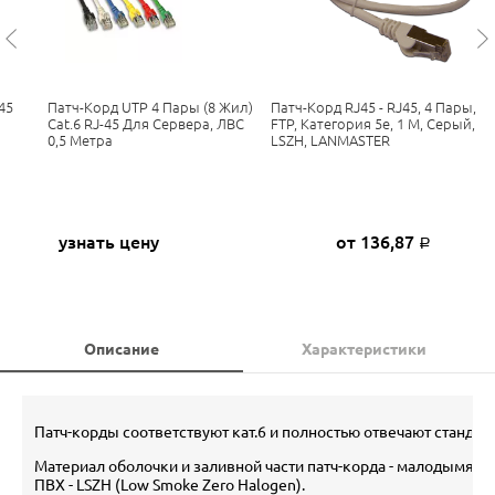
45
Патч-Корд UTP 4 Пары (8 Жил)
Патч-Корд RJ45 - RJ45, 4 Пары,
Cat.6 RJ-45 Для Сервера, ЛВС
FTP, Категория 5е, 1 М, Серый,
0,5 Метра
LSZH, LANMASTER
узнать цену
от 136,87
Р
Описание
Характеристики
Патч-корды соответствуют кат.6 и полностью отвечают стандарт
Материал оболочки и заливной части патч-корда - малодымящ
ПВХ - LSZH (Low Smoke Zero Halogen).