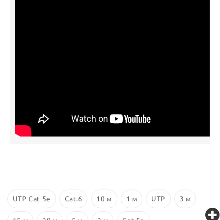
UTP Cat 5e
Cat.6
10 м
1 м
UTP
3 м