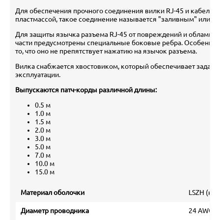
Для обеспечения прочного соединения вилки RJ-45 и кабеля 
пластмассой, такое соединение называется "заливным" или mo
Для защиты язычка разъема RJ-45 от повреждений и обламыва
части предусмотрены специальные боковые ребра. Особеннос
то, что оно не препятствует нажатию на язычок разъема.
Вилка снабжается хвостовиком, который обеспечивает заданн
эксплуатации.
Выпускаются патч-корды различной длины:
0.5 м
1.0 м
1.5 м
2.0 м
3.0 м
5.0 м
7.0 м
10.0 м
15.0 м
Материал оболочки
LSZH (ни
Диаметр проводника
24 AWG