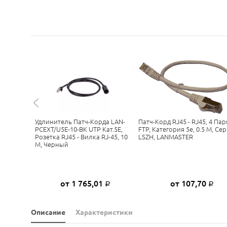
, 4 Пары,
Удлинитель Патч-Корда LAN-
Патч-Корд RJ45 - RJ45, 4 Пар
М, Серый,
PCEXT/U5E-10-BK UTP Кат.5E,
FTP, Категория 5е, 0.5 М, Се
Розетка RJ45 - Вилка RJ-45, 10
LSZH, LANMASTER
М, Черный
6
от 1 765,01
от 107,70
Р
Р
Р
Описание
Характеристики