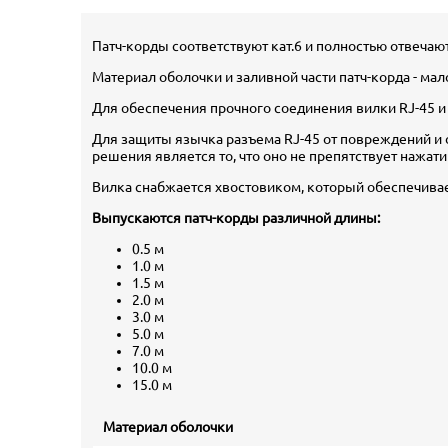
Патч-корды соответствуют кат.6 и полностью отвечают
Материал оболочки и заливной части патч-корда - ма
Для обеспечения прочного соединения вилки RJ-45 и
Для защиты язычка разъема RJ-45 от повреждений и
решения является то, что оно не препятствует нажат
Вилка снабжается хвостовиком, который обеспечивае
Выпускаются патч-корды различной длины:
0.5 м
1.0 м
1.5 м
2.0 м
3.0 м
5.0 м
7.0 м
10.0 м
15.0 м
Материал оболочки