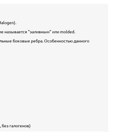
alogen).
ие называется "заливным" или molded.
альные боковые ребра. Особенностью данного
 без галогенов)