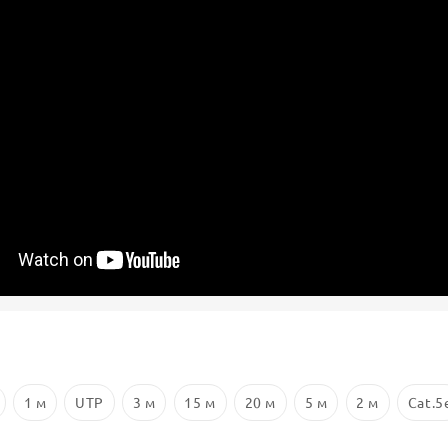
1 м
UTP
3 м
15 м
20 м
5 м
2 м
Cat.5