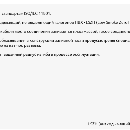
 стандартам ISO/IEC 11801.
лодымящий, не выделяющий галогенов ПВХ - LSZH (Low Smoke Zero H
 кабеля место соединения заливается пластмассой, такое соединен
 обламывания в конструкции заливной части предусмотрены специ
ию на язычок разъема.
т заданный радиус изгиба в процессе эксплуатации.
LSZH (низкодымящий,