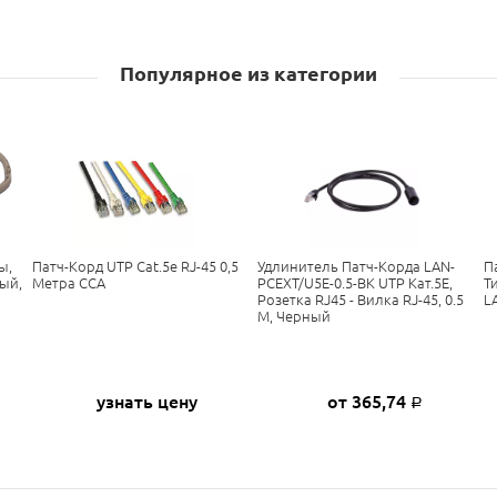
Популярное из категории
ы,
Патч-Корд UTP Cat.5e RJ-45 0,5
Удлинитель Патч-Корда LAN-
П
рый,
Метра CCA
PCEXT/U5E-0.5-BK UTP Кат.5E,
Ти
Розетка RJ45 - Вилка RJ-45, 0.5
L
М, Черный
узнать цену
от 365,74
Р