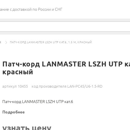
ие c доставкой по России и СНГ
Ы
ПАТЧ-КОРД LANMASTER LSZH UTP КАТ.6, 1.5 М, КРАСНЫЙ
Патч-корд LANMASTER LSZH UTP кат
красный
артикул 10455
код производителя LAN-PC45/U6-1.5-RD
Патч-корд LANMASTER LSZH UTP кат.6
Подробнее
узнать цену