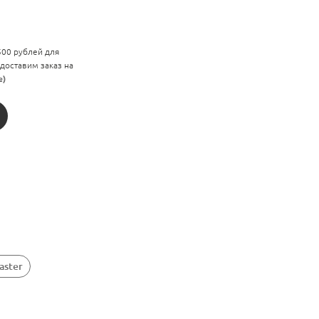
 500 рублей для
 доставим заказ на
е)
aster