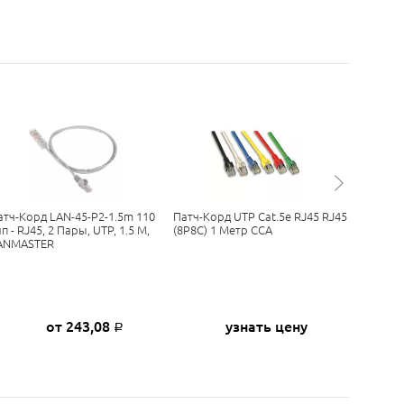
атч-Корд LAN-45-P2-1.5m 110
Патч-Корд UTP Cat.5e RJ45 RJ45
Патч-Ко
п - RJ45, 2 Пары, UTP, 1.5 М,
(8P8C) 1 Метр CCA
Cat.6 RJ
ANMASTER
0,5 Метр
от 243,08
узнать цену
Р