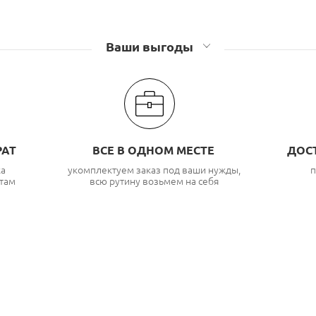
Ваши выгоды
РАТ
ВСЕ В ОДНОМ МЕСТЕ
ДОС
ка
укомплектуем заказ под ваши нужды,
п
там
всю рутину возьмем на себя