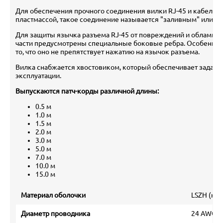
Для обеспечения прочного соединения вилки RJ-45 и кабеля 
пластмассой, такое соединение называется "заливным" или mo
Для защиты язычка разъема RJ-45 от повреждений и обламыва
части предусмотрены специальные боковые ребра. Особеннос
то, что оно не препятствует нажатию на язычок разъема.
Вилка снабжается хвостовиком, который обеспечивает заданн
эксплуатации.
Выпускаются патч-корды различной длины:
0.5 м
1.0 м
1.5 м
2.0 м
3.0 м
5.0 м
7.0 м
10.0 м
15.0 м
Материал оболочки
LSZH (ни
Диаметр проводника
24 AWG