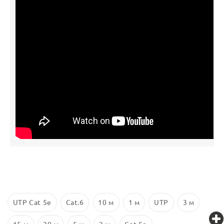
UTP Cat 5e
Cat.6
10 м
1 м
UTP
3 м