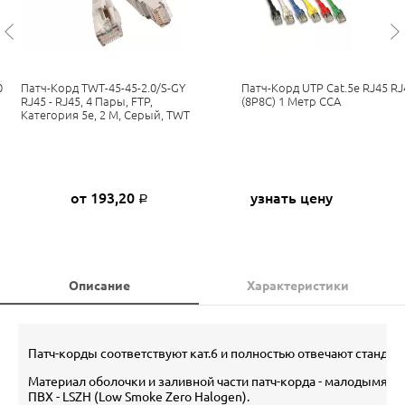
0
Патч-Корд TWT-45-45-2.0/S-GY
Патч-Корд UTP Cat.5e RJ45 RJ
RJ45 - RJ45, 4 Пары, FTP,
(8P8C) 1 Метр CCA
Категория 5е, 2 М, Серый, TWT
от 193,20
узнать цену
Р
Описание
Характеристики
Патч-корды соответствуют кат.6 и полностью отвечают стандарт
Материал оболочки и заливной части патч-корда - малодымящ
ПВХ - LSZH (Low Smoke Zero Halogen).