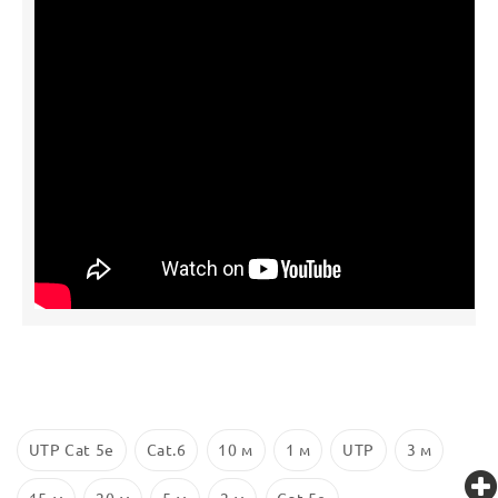
UTP Cat 5e
Cat.6
10 м
1 м
UTP
3 м