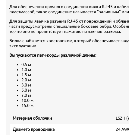
Для обеспечения прочного соединения вилки RJ-45 и кабеля 
пластмассой, такое соединение называется "заливным" или mo
Для защиты язычка разъема RJ-45 от повреждений и обламыва
части предусмотрены специальные боковые ребра. Особеннос
то, что оно не препятствует нажатию на язычок разъема.
Вилка снабжается хвостовиком, который обеспечивает заданн
эксплуатации.
Выпускаются патч-корды различной длины:
0.5 м
1.0 м
1.5 м
2.0 м
3.0 м
5.0 м
7.0 м
10.0 м
15.0 м
Материал оболочки
LSZH (ни
Диаметр проводника
24 AWG