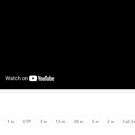
1 м
UTP
3 м
15 м
20 м
5 м
2 м
Cat.5