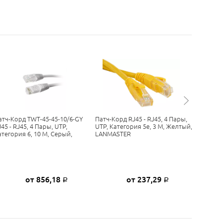
атч-Корд TWT-45-45-10/6-GY
Патч-Корд RJ45 - RJ45, 4 Пары,
Патч-Кор
45 - RJ45, 4 Пары, UTP,
UTP, Категория 5е, 3 М, Желтый,
RJ45 - RJ
атегория 6, 10 М, Серый,
LANMASTER
Категори
от 856,18
от 237,29
Р
Р