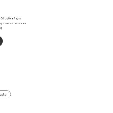
 500 рублей для
 доставим заказ на
е)
aster