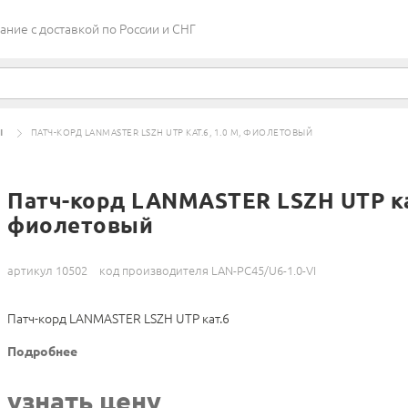
ие c доставкой по России и СНГ
Ы
ПАТЧ-КОРД LANMASTER LSZH UTP КАТ.6, 1.0 М, ФИОЛЕТОВЫЙ
Патч-корд LANMASTER LSZH UTP кат
фиолетовый
артикул 10502
код производителя LAN-PC45/U6-1.0-VI
Патч-корд LANMASTER LSZH UTP кат.6
Подробнее
узнать цену