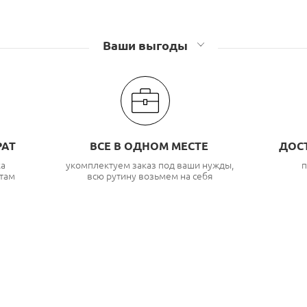
Ваши выгоды
РАТ
ВСЕ В ОДНОМ МЕСТЕ
ДОС
ка
укомплектуем заказ под ваши нужды,
п
там
всю рутину возьмем на себя