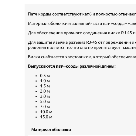
Патч-корды соответствуют кат.6 и полностью отвечают
Материал оболочки и заливной части патч-корда - ма
Для обеспечения прочного соединения вилки RJ-45 и
Для защиты язычка разъема RJ-45 от повреждений и
решения является то, что оно не препятствует нажат
Вилка снабжается хвостовиком, который обеспечивае
Выпускаются патч-корды различной длины:
0.5 м
1.0 м
1.5 м
2.0 м
3.0 м
5.0 м
7.0 м
10.0 м
15.0 м
Материал оболочки