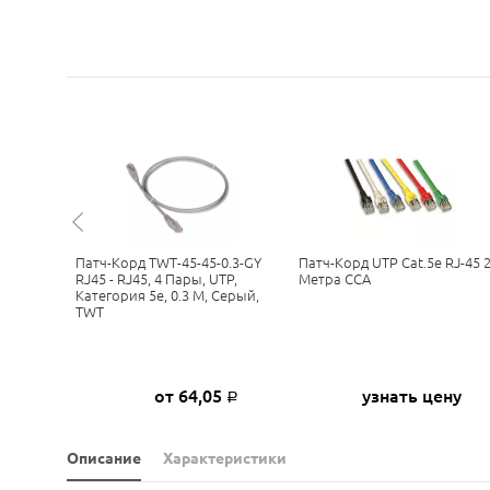
да LAN-
Патч-Корд TWT-45-45-0.3-GY
Патч-Корд UTP Cat.5e RJ-45 
Кат.5E,
RJ45 - RJ45, 4 Пары, UTP,
Метра CCA
J-45, 0.5
Категория 5е, 0.3 М, Серый,
TWT
4
от 64,05
узнать цену
Р
Р
Описание
Характеристики