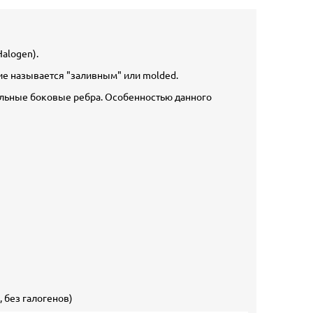
alogen).
ие называется "заливным" или molded.
альные боковые ребра. Особенностью данного
 без галогенов)