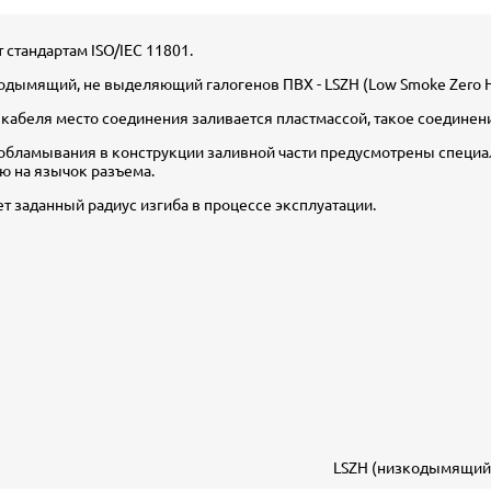
 стандартам ISO/IEC 11801.
лодымящий, не выделяющий галогенов ПВХ - LSZH (Low Smoke Zero H
 кабеля место соединения заливается пластмассой, такое соединен
 обламывания в конструкции заливной части предусмотрены специ
ию на язычок разъема.
т заданный радиус изгиба в процессе эксплуатации.
LSZH (низкодымящий,