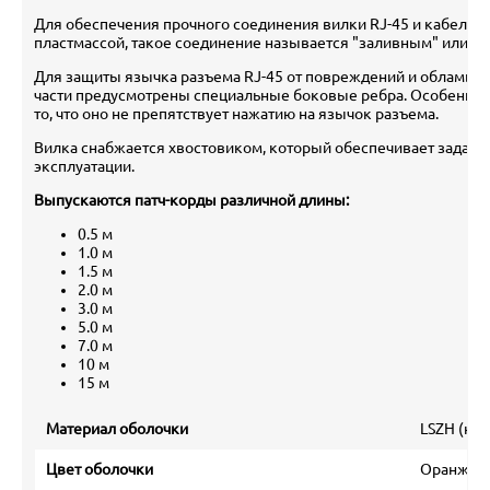
Для обеспечения прочного соединения вилки RJ-45 и кабеля 
пластмассой, такое соединение называется "заливным" или mo
Для защиты язычка разъема RJ-45 от повреждений и обламыва
части предусмотрены специальные боковые ребра. Особеннос
то, что оно не препятствует нажатию на язычок разъема.
Вилка снабжается хвостовиком, который обеспечивает заданн
эксплуатации.
Выпускаются патч-корды различной длины:
0.5 м
1.0 м
1.5 м
2.0 м
3.0 м
5.0 м
7.0 м
10 м
15 м
Материал оболочки
LSZH (ни
Цвет оболочки
Оранжевы