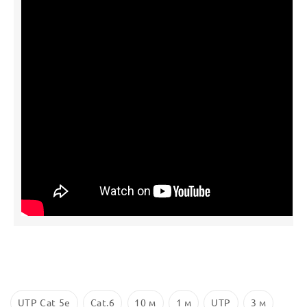
UTP Cat 5e
Cat.6
10 м
1 м
UTP
3 м