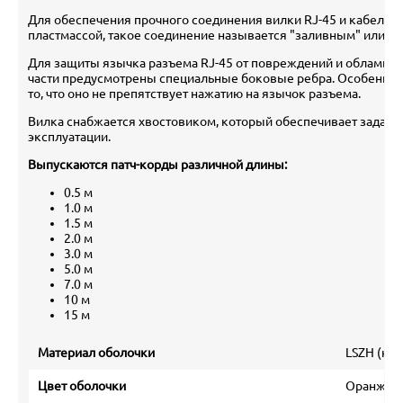
Для обеспечения прочного соединения вилки RJ-45 и кабеля 
пластмассой, такое соединение называется "заливным" или mo
Для защиты язычка разъема RJ-45 от повреждений и обламыва
части предусмотрены специальные боковые ребра. Особеннос
то, что оно не препятствует нажатию на язычок разъема.
Вилка снабжается хвостовиком, который обеспечивает заданн
эксплуатации.
Выпускаются патч-корды различной длины:
0.5 м
1.0 м
1.5 м
2.0 м
3.0 м
5.0 м
7.0 м
10 м
15 м
Материал оболочки
LSZH (ни
Цвет оболочки
Оранжевы