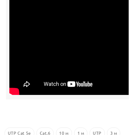
UTP Cat 5e
Cat.6
10 м
1 м
UTP
3 м