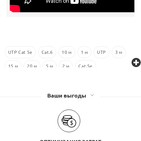
UTP Cat 5e
Cat.6
10 м
1 м
UTP
3 м
15 м
20 м
5 м
2 м
Cat.5e
Ваши выгоды