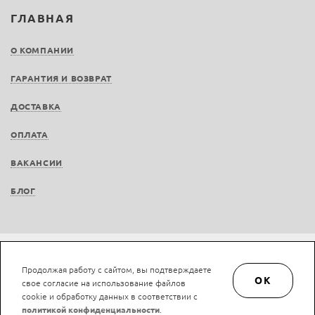
ГЛАВНАЯ
О КОМПАНИИ
ГАРАНТИЯ И ВОЗВРАТ
ДОСТАВКА
ОПЛАТА
ВАКАНСИИ
БЛОГ
Не является публичной офертой © LAN-art.ru, 2013—2026. Все права защищены.
Продолжая работу с сайтом, вы подтверждаете
Политика конфиденциальности.
Положение об обработке и защите персональных
OK
свое согласие на использование файлов
данных.
cookie и обработку данных в соответствии с
политикой конфиденциальности
.