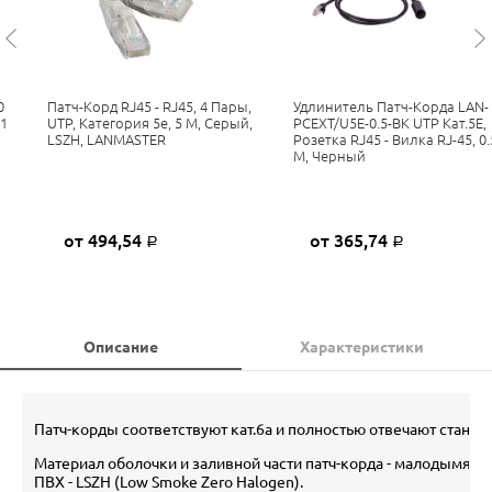
0
Патч-Корд RJ45 - RJ45, 4 Пары,
Удлинитель Патч-Корда LAN-
 1
UTP, Категория 5е, 5 М, Серый,
PCEXT/U5E-0.5-BK UTP Кат.5E,
LSZH, LANMASTER
Розетка RJ45 - Вилка RJ-45, 0.
М, Черный
от 494,54
от 365,74
Р
Р
Описание
Характеристики
Патч-корды соответствуют кат.6a и полностью отвечают стандар
Материал оболочки и заливной части патч-корда - малодымящ
ПВХ - LSZH (Low Smoke Zero Halogen).