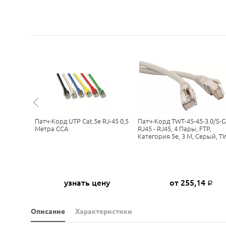
 RJ45 RJ45
Патч-Корд UTP Cat.5e RJ-45 0,5
Патч-Корд TWT-45-45-3.0/S-
Метра CCA
RJ45 - RJ45, 4 Пары, FTP,
Категория 5е, 3 М, Серый, T
ну
узнать цену
от 255,14
Р
Описание
Характеристики