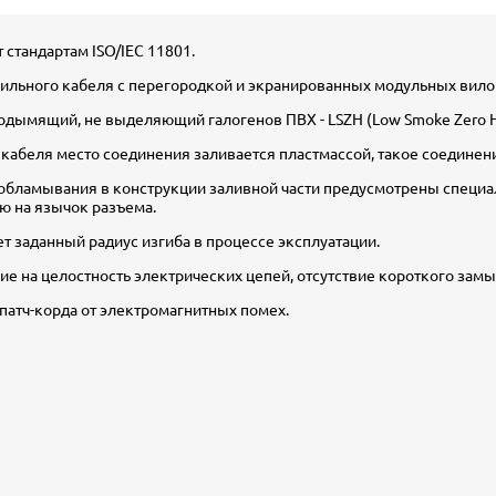
 стандартам ISO/IEC 11801.
льного кабеля с перегородкой и экранированных модульных вилок 
лодымящий, не выделяющий галогенов ПВХ - LSZH (Low Smoke Zero H
 кабеля место соединения заливается пластмассой, такое соединен
 обламывания в конструкции заливной части предусмотрены специ
ию на язычок разъема.
т заданный радиус изгиба в процессе эксплуатации.
е на целостность электрических цепей, отсутствие короткого замы
атч-корда от электромагнитных помех.