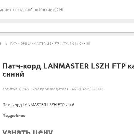
ие c доставкой по России и СНГ
Ы
ПАТЧ-КОРД LANMASTER LSZH FTP КАТ.6, 7.0 М, СИНИЙ
Патч-корд LANMASTER LSZH FTP кат.
синий
артикул 10546
код производителя LAN-PC45/S6-7.0-BL
Патч-корд LANMASTER LSZH FTP кат.6
Подробнее
узнать цену