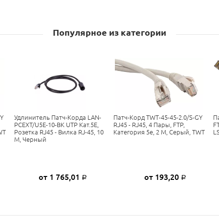
Популярное из категории
GY
Удлинитель Патч-Корда LAN-
Патч-Корд TWT-45-45-2.0/S-GY
П
PCEXT/U5E-10-BK UTP Кат.5E,
RJ45 - RJ45, 4 Пары, FTP,
F
WT
Розетка RJ45 - Вилка RJ-45, 10
Категория 5е, 2 М, Серый, TWT
L
М, Черный
от 1 765,01
от 193,20
Р
Р