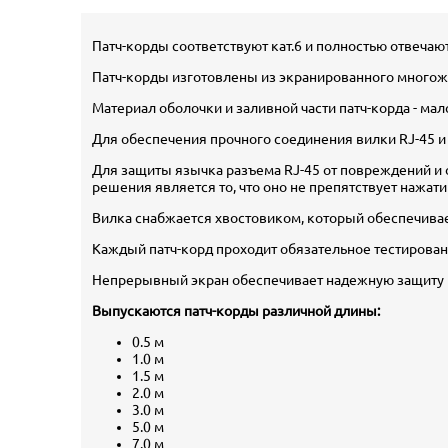
Патч-корды соответствуют кат.6 и полностью отвечают
Патч-корды изготовлены из экранированного многожи
Материал оболочки и заливной части патч-корда - ма
Для обеспечения прочного соединения вилки RJ-45 и
Для защиты язычка разъема RJ-45 от повреждений и
решения является то, что оно не препятствует нажат
Вилка снабжается хвостовиком, который обеспечивае
Каждый патч-корд проходит обязательное тестировани
Непрерывный экран обеспечивает надежную защиту п
Выпускаются патч-корды различной длины:
0.5 м
1.0 м
1.5 м
2.0 м
3.0 м
5.0 м
7.0 м