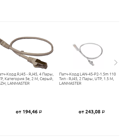
атч-Корд RJ45 - RJ45, 4 Пары,
Патч-Корд LAN-45-P2-1.5m 110
Патч-Кор
TP, Категория 5е, 2 М, Серый,
Тип - RJ45, 2 Пары, UTP, 1.5 М,
FTP, Кат
SZH, LANMASTER
LANMASTER
LSZH, L
от 194,46
от 243,08
Р
Р