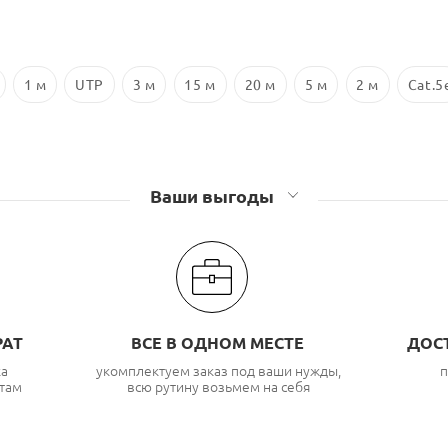
1 м
UTP
3 м
15 м
20 м
5 м
2 м
Cat.5
Ваши выгоды
РАТ
ВСЕ В ОДНОМ МЕСТЕ
ДОС
ка
укомплектуем заказ под ваши нужды,
п
там
всю рутину возьмем на себя