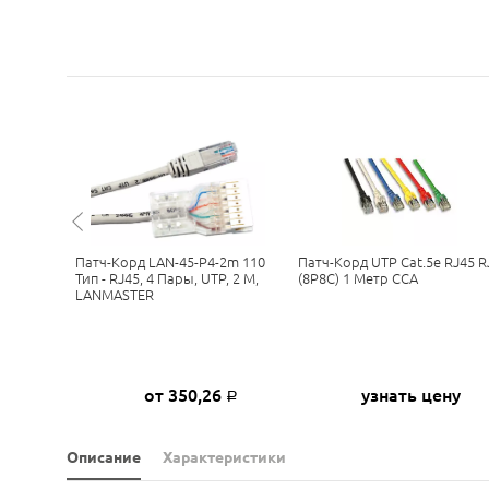
да LAN-
Патч-Корд LAN-45-P4-2m 110
Патч-Корд UTP Cat.5e RJ45 R
Кат.5E,
Тип - RJ45, 4 Пары, UTP, 2 М,
(8P8C) 1 Метр CCA
J-45, 0.5
LANMASTER
4
от 350,26
узнать цену
Р
Р
Описание
Характеристики