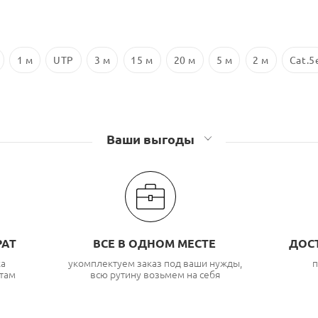
1 м
UTP
3 м
15 м
20 м
5 м
2 м
Cat.5
Ваши выгоды
РАТ
ВСЕ В ОДНОМ МЕСТЕ
ДОС
ка
укомплектуем заказ под ваши нужды,
п
там
всю рутину возьмем на себя