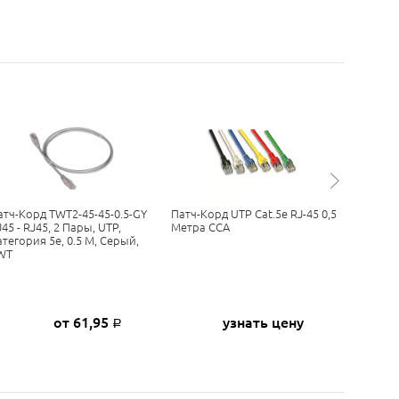
атч-Корд TWT2-45-45-0.5-GY
Патч-Корд UTP Cat.5e RJ-45 0,5
Патч-Кор
45 - RJ45, 2 Пары, UTP,
Метра CCA
RJ-45, 3
атегория 5е, 0.5 М, Серый,
WT
от 61,95
узнать цену
Р