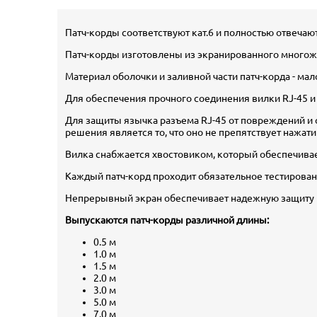
Патч-корды соответствуют кат.6 и полностью отвечают
Патч-корды изготовлены из экранированного многожи
Материал оболочки и заливной части патч-корда - ма
Для обеспечения прочного соединения вилки RJ-45 и
Для защиты язычка разъема RJ-45 от повреждений и
решения является то, что оно не препятствует нажат
Вилка снабжается хвостовиком, который обеспечивае
Каждый патч-корд проходит обязательное тестировани
Непрерывный экран обеспечивает надежную защиту п
Выпускаются патч-корды различной длины:
0.5 м
1.0 м
1.5 м
2.0 м
3.0 м
5.0 м
7.0 м