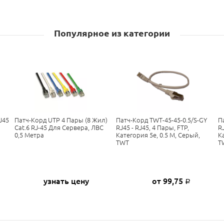
Популярное из категории
J45
Патч-Корд UTP 4 Пары (8 Жил)
Патч-Корд TWT-45-45-0.5/S-GY
П
Cat.6 RJ-45 Для Сервера, ЛВС
RJ45 - RJ45, 4 Пары, FTP,
RJ
0,5 Метра
Категория 5е, 0.5 М, Серый,
К
TWT
T
узнать цену
от 99,75
Р