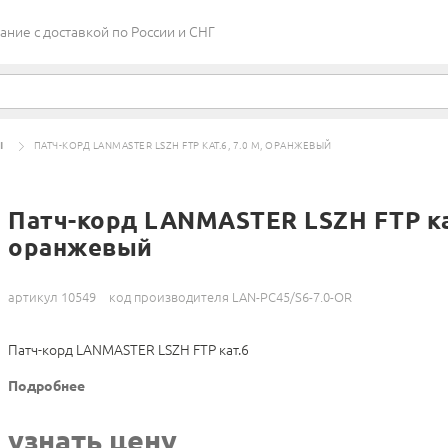
ие c доставкой по России и СНГ
Ы
ПАТЧ-КОРД LANMASTER LSZH FTP КАТ.6, 7.0 М, ОРАНЖЕВЫЙ
Патч-корд LANMASTER LSZH FTP кат.
оранжевый
артикул 10549
код производителя LAN-PC45/S6-7.0-OR
Патч-корд LANMASTER LSZH FTP кат.6
Подробнее
узнать цену