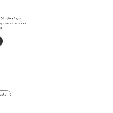
 500 рублей для
 доставим заказ на
е)
aster