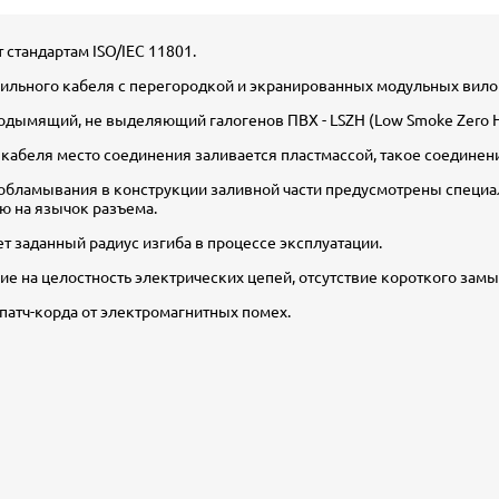
 стандартам ISO/IEC 11801.
льного кабеля с перегородкой и экранированных модульных вилок 
лодымящий, не выделяющий галогенов ПВХ - LSZH (Low Smoke Zero H
 кабеля место соединения заливается пластмассой, такое соединен
 обламывания в конструкции заливной части предусмотрены специ
ию на язычок разъема.
т заданный радиус изгиба в процессе эксплуатации.
е на целостность электрических цепей, отсутствие короткого замы
атч-корда от электромагнитных помех.