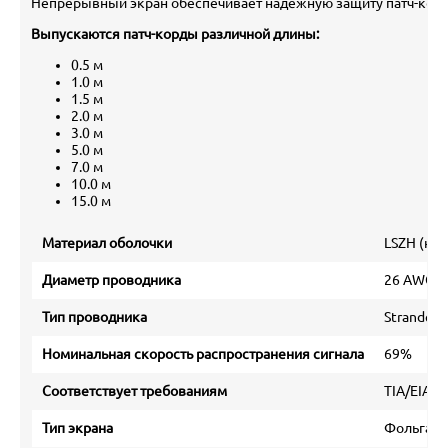
Непрерывный экран обеспечивает надежную защиту патч-корд
Выпускаются патч-корды различной длины:
0.5 м
1.0 м
1.5 м
2.0 м
3.0 м
5.0 м
7.0 м
10.0 м
15.0 м
Материал оболочки
LSZH (ни
Диаметр проводника
26 AWG
Тип проводника
Stranded
Номинальная скорость распространения сигнала
69%
Соответствует требованиям
TIA/EIA 56
Тип экрана
Фольга