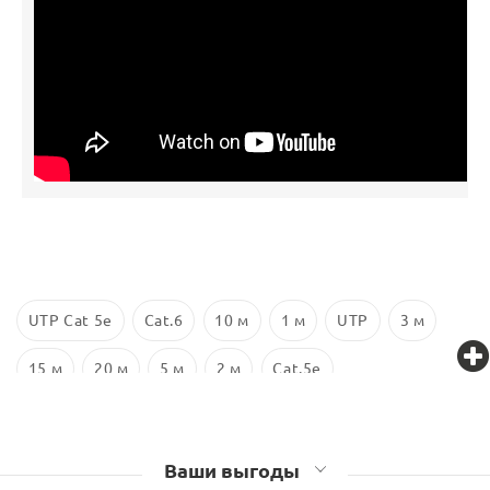
UTP Cat 5e
Cat.6
10 м
1 м
UTP
3 м
15 м
20 м
5 м
2 м
Cat.5e
Ваши выгоды