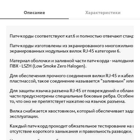
Описание
Характеристики
Патч-корды соответствуют кат.6 и полностью отвечают стандарт
Патч-корды изготовлены из экранированного многожильного к
экранированных модульных вилок RJ-45 категории 6.
Материал оболочки и заливной части патч-корда - малодымящ
ПВХ - LSZH (Low Smoke Zero Halogen).
Для обеспечения прочного соединения вилки RJ-45 и кабеля 
пластмассой, такое соединение называется "заливным" или mo
Для защиты язычка разъема RJ-45 от повреждений и обламыва
части предусмотрены специальные боковые ребра. Особеннос
то, что оно не препятствует нажатию на язычок разъема.
Вилка снабжается хвостовиком, который обеспечивает заданн
эксплуатации.
Каждый патч-корд проходит обязательное тестирование на цел
отсутствие короткого замыкания и правильность разводки.