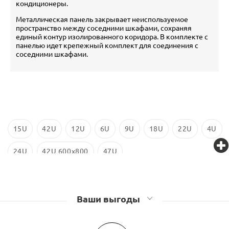
кондиционеры.
Металлическая панель закрывает неиспользуемое
пространство между соседними шкафами, сохраняя
единый контур изолированного коридора. В комплекте с
панелью идет крепежный комплект для соединения с
соседними шкафами.
15U
42U
12U
6U
9U
18U
22U
4U
24U
42U 600x800
47U
Ваши выгоды