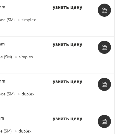
2mm
узнать цену
Добавить
ое (SM)
●
simplex
в
корзину
mm
узнать цену
Добавить
е (SM)
●
simplex
в
корзину
2mm
узнать цену
Добавить
ое (SM)
●
duplex
в
корзину
mm
узнать цену
Добавить
 (SM)
●
duplex