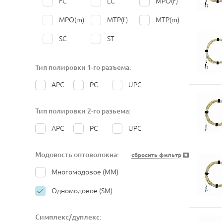
FC
LC
MPO(f)
450
500
550
700
MPO(m)
MTP(f)
MTP(m)
1000
1500
2000
SC
ST
Тип полировки 1-го разъема:
APC
PC
UPC
Тип полировки 2-го разьема:
APC
PC
UPC
Модовость оптоволокна:
сбросить фильтр
Многомодовое (MM)
Одномодовое (SM)
Симплекс/дуплекс: