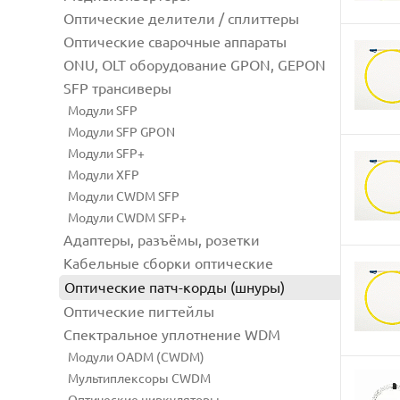
Оптические делители / сплиттеры
Оптические сварочные аппараты
ONU, OLT оборудование GPON, GEPON
SFP трансиверы
Модули SFP
Модули SFP GPON
Модули SFP+
Модули XFP
Модули CWDM SFP
Модули CWDM SFP+
Адаптеры, разъёмы, розетки
Кабельные сборки оптические
Оптические патч-корды (шнуры)
Оптические пигтейлы
Спектральное уплотнение WDM
Модули OADM (CWDM)
Мультиплексоры CWDM