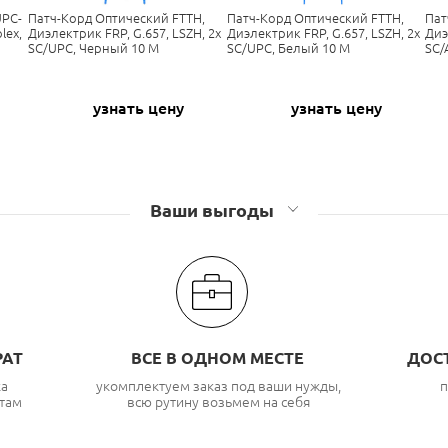
UPC-
Патч-Корд Оптический FTTH,
Патч-Корд Оптический FTTH,
Пат
lex,
Диэлектрик FRP, G.657, LSZH, 2x
Диэлектрик FRP, G.657, LSZH, 2x
Диэ
SC/UPC, Черный 10 М
SC/UPC, Белый 10 М
SC/
узнать цену
узнать цену
Ваши выгоды
РАТ
ВСЕ В ОДНОМ МЕСТЕ
ДОС
ка
укомплектуем заказ под ваши нужды,
п
там
всю рутину возьмем на себя