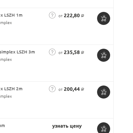
корзину
ex LSZH 1m
222,80
от
Р
implex
Добавить
в
корзину
simplex LSZH 3m
235,58
от
Р
implex
Добавить
в
корзину
ex LSZH 2m
200,44
от
Р
implex
Добавить
в
корзину
2mm
узнать цену