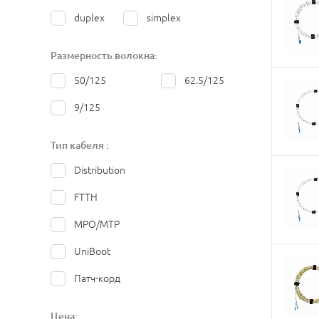
duplex
simplex
Размерность волокна:
50/125
62.5/125
9/125
Тип кабеля :
Distribution
FTTH
MPO/MTP
UniBoot
Патч-корд
Цена: