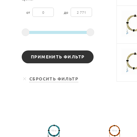
от
до