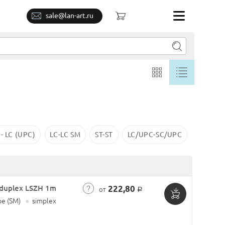
sale@lan-art.ru
 - LC (UPC)
LC-LC SM
ST-ST
LC/UPC-SС/UPC
duplex LSZH 1m
222,80
от
Р
е (SM)
●
simplex
Добавить
в