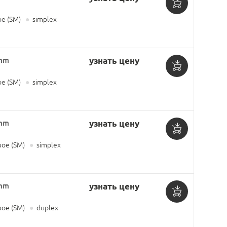
Добавить
е (SM)
●
simplex
в
корзину
3mm
узнать цену
Добавить
е (SM)
●
simplex
в
корзину
3mm
узнать цену
Добавить
ое (SM)
●
simplex
в
корзину
3mm
узнать цену
Добавить
ое (SM)
●
duplex
в