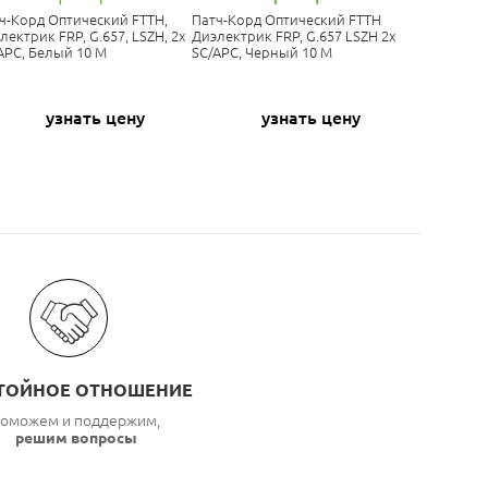
ч-Корд Оптический FTTH,
Патч-Корд Оптический FTTH
лектрик FRP, G.657, LSZH, 2x
Диэлектрик FRP, G.657 LSZH 2x
APC, Белый 10 М
SC/APC, Черный 10 М
узнать цену
узнать цену
ТОЙНОЕ ОТНОШЕНИЕ
оможем и поддержим,
решим вопросы