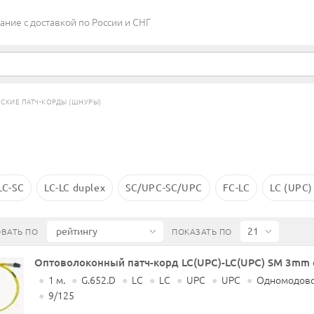
ие c доставкой по России и СНГ
СКИЕ ПАТЧ-КОРДЫ (ШНУРЫ)
LC-SC
LC-LC duplex
SC/UPC-SC/UPC
FC-LC
LC (UPC)
ВАТЬ ПО
ПОКАЗАТЬ ПО
Оптоволоконный патч-корд LC(UPC)-LC(UPC) SM 3mm 
●
1 м.
●
G.652.D
●
LC
●
LC
●
UPC
●
UPC
●
Одномодово
●
9/125