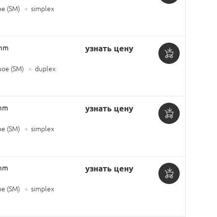
Добавить
е (SM)
●
simplex
в
корзину
3mm
узнать цену
Добавить
ое (SM)
●
duplex
в
корзину
2mm
узнать цену
Добавить
е (SM)
●
simplex
в
корзину
2mm
узнать цену
Добавить
е (SM)
●
simplex
в
корзину