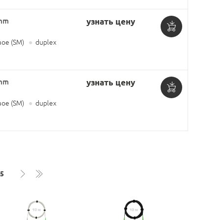
корзину
3mm
узнать цену
Добавить
ое (SM)
●
duplex
в
корзину
3mm
узнать цену
Добавить
ое (SM)
●
duplex
в
корзину
5