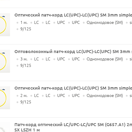
Оптический патч-корд LC(UPC)-LC(UPC) SM 3mm simpl
●
1 м.
●
LC
●
LC
●
UPC
●
UPC
●
Одномодовое (SM)
●
s
●
9/125
Оптоволоконный патч-корд LC(UPC)-LC(UPC) SM 3mm 
●
3 м.
●
LC
●
LC
●
UPC
●
UPC
●
Одномодовое (SM)
●
s
●
9/125
Оптический патч-корд LC(UPC)-LC(UPC) SM 3mm simpl
●
2 м.
●
LC
●
LC
●
UPC
●
UPC
●
Одномодовое (SM)
●
s
●
9/125
Патч-корд оптический LC/UPC-LC/UPC SM (G657.A1) 
SX LSZH 1 м