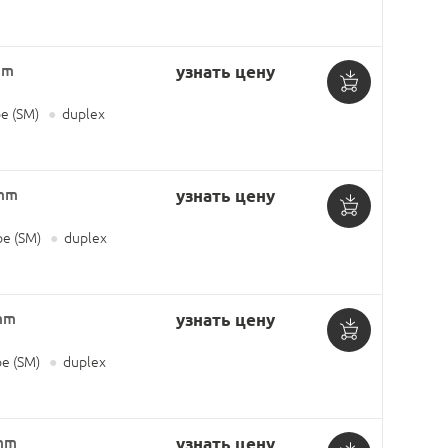
в
корзину
mm
узнать цену
Добавить
 (SM)
●
duplex
в
корзину
2mm
узнать цену
Добавить
е (SM)
●
duplex
в
корзину
mm
узнать цену
Добавить
е (SM)
●
duplex
в
корзину
3mm
узнать цену