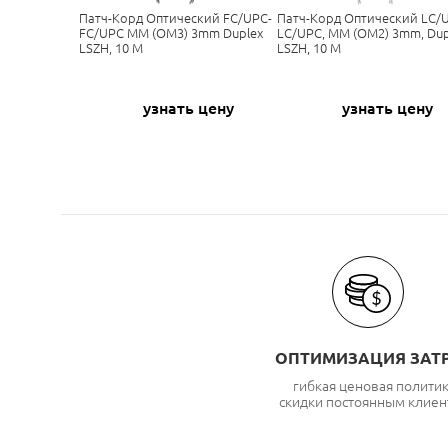
Патч-Корд Оптический FC/UPC-
Патч-Корд Оптический LC/
FC/UPC MM (OM3) 3mm Duplex
LC/UPC, MM (OM2) 3mm, Dup
LSZH, 10 М
LSZH, 10 М
узнать цену
узнать цену
ОПТИМИЗАЦИЯ ЗАТ
гибкая ценовая полити
скидки постоянным клиен