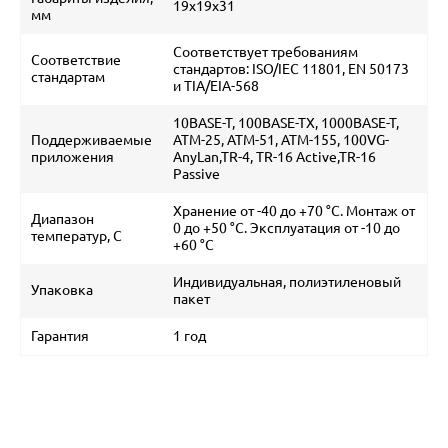
19х19х31
мм
Соответствует требованиям
Соответствие
стандартов: ISO/IEC 11801, EN 50173
стандартам
и TIA/EIA-568
10BASE-T, 100BASE-TX, 1000BASE-T,
Поддерживаемые
ATM-25, ATM-51, ATM-155, 100VG-
приложения
AnyLan,TR-4, TR-16 Active,TR-16
Passive
Хранение от -40 до +70 °C. Монтаж от
Диапазон
0 до +50 °C. Эксплуатация от -10 до
температур, С
+60 °C
Индивидуальная, полиэтиленовый
Упаковка
пакет
Гарантия
1 год