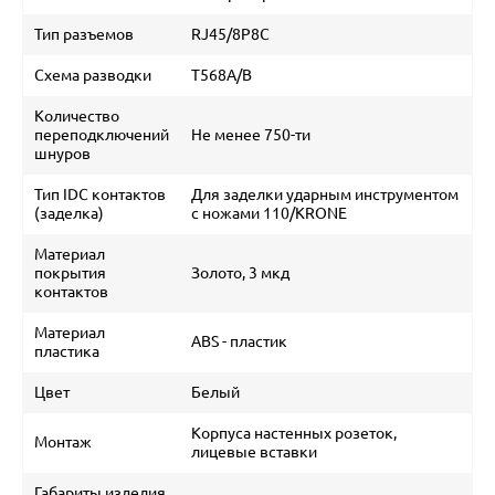
Тип разъемов
RJ45/8P8C
Схема разводки
T568A/B
Количество
переподключений
Не менее 750-ти
шнуров
Тип IDC контактов
Для заделки ударным инструментом
(заделка)
с ножами 110/KRONE
Материал
покрытия
Золото, 3 мкд
контактов
Материал
ABS - пластик
пластика
Цвет
Белый
Корпуса настенных розеток,
Монтаж
лицевые вставки
Габариты изделия,