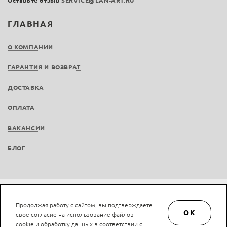
Оставьте отзыв
SERVICE@LAN-ART.RU
ГЛАВНАЯ
О КОМПАНИИ
ГАРАНТИЯ И ВОЗВРАТ
ДОСТАВКА
ОПЛАТА
ВАКАНСИИ
БЛОГ
Не является публичной офертой © LAN-art.ru, 2013—2026. Все права защищены.
Продолжая работу с сайтом, вы подтверждаете
Политика конфиденциальности.
Положение об обработке и защите персональных
OK
свое согласие на использование файлов
данных.
cookie и обработку данных в соответствии с