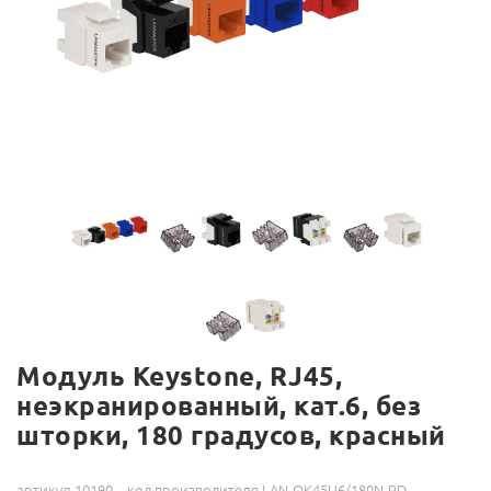
Модуль Keystone, RJ45,
неэкранированный, кат.6, без
шторки, 180 градусов, красный
артикул 10190
код производителя LAN-OK45U6/180N-RD