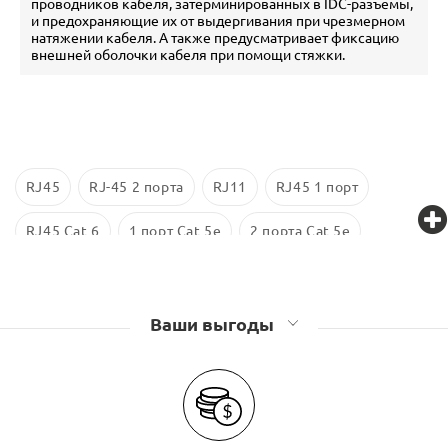
проводников кабеля, затерминированных в IDC-разъемы,
и предохраняющие их от выдергивания при чрезмерном
натяжении кабеля. А также предусматривает фиксацию
внешней оболочки кабеля при помощи стяжки.
RJ45
RJ-45 2 порта
RJ11
RJ45 1 порт
RJ45 Cat 6
1 порт Cat 5e
2 порта Cat 5e
Экранированные
RJ 45 Cat 5е
Розетки компьютерные (RJ45), телефонные (RJ11)
Ваши выгоды
Lanmaster
Розетки компьютерные (RJ45), телефонные (RJ11) TWT