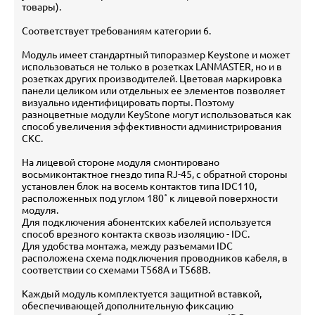
товары).
Соответствует требованиям категории 6.
Модуль имеет стандартный типоразмер Keystone и может
использоваться не только в розетках LANMASTER, но и в
розетках других производителей. Цветовая маркировка
панели целиком или отдельных ее элементов позволяет
визуально идентифицировать порты. Поэтому
разноцветные модули KeyStone могут использоваться как
способ увеличения эффективности администрирования
СКС.
На лицевой стороне модуля смонтировано
восьмиконтактное гнездо типа RJ-45, с обратной стороны
установлен блок на восемь контактов типа IDC110,
расположенных под углом 180˚ к лицевой поверхности
модуля.
Для подключения абонентских кабелей используется
способ врезного контакта сквозь изоляцию - IDC.
Для удобства монтажа, между разъемами IDC
расположена схема подключения проводников кабеля, в
соответствии со схемами T568A и T568B.
Каждый модуль комплектуется защитной вставкой,
обеспечивающей дополнительную фиксацию