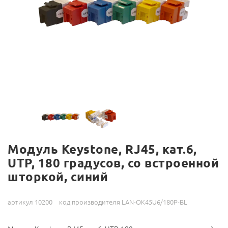
Модуль Keystone, RJ45, кат.6,
UTP, 180 градусов, со встроенной
шторкой, синий
артикул 10200
код производителя LAN-OK45U6/180P-BL