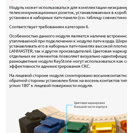
Модуль может использоваться для комплектации неэкраниро
телекоммуникационных розеток, устанавливаемых в короб, на с
установки в наборные патч-панели (см. таблицу совместимости
Соответствует требованиям категории 6.
Особенностью данного модуля является наличие встроенной ш
утапливаемой при подключении к модулю патч-корда. Ширина 
устанавливать его в наборных патч-панелях высокой плотност
LANMASTER, так и других производителей. Цветовая маркиров
отдельных ее элементов позволяет визуально идентифицирова
разноцветные модули KeyStone могут использоваться как спо
эффективности администрирования СКС.
На лицевой стороне модуля смонтировано восьмиконтактное гн
обратной стороны установлен блок на восемь контактов типа 
углом 180° к лицевой поверхности модуля.