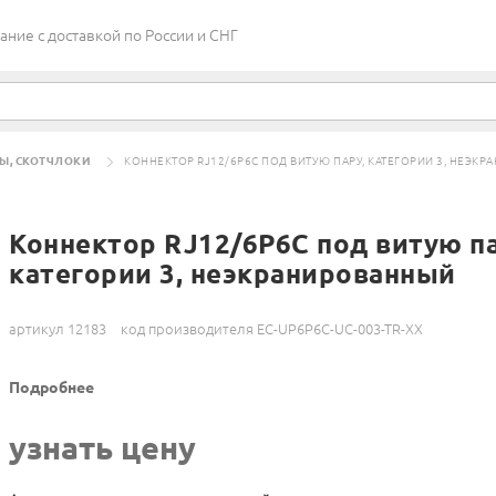
ие c доставкой по России и СНГ
Ы, СКОТЧЛОКИ
КОННЕКТОР RJ12/6P6C ПОД ВИТУЮ ПАРУ, КАТЕГОРИИ 3, НЕЭК
Коннектор RJ12/6P6C под витую па
категории 3, неэкранированный
артикул 12183
код производителя EC-UP6P6C-UC-003-TR-XX
Подробнее
узнать цену