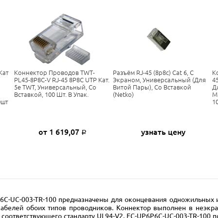
Кат
Коннектор Проводов TWT-
Разъём RJ-45 (8p8c) Cat 6, С
К
PL45-8P8C-V RJ-45 8P8C UTP Кат.
Экраном, Универсальный (для
4
5e TWT, Универсальный, Со
Витой Пары), Со Вставкой
Д
Вставкой, 100 Шт. В Упак.
(Netko)
М
0шт
1
от 1 619,07
узнать цену
Р
6C-UC-003-TR-100 предназначены для оконцевания одножильных и
абелей обоих типов проводников. Коннектор выполнен в неэкра
, соответствующего стандарту UL94-V2. EC-UP6P6C-UC-003-TR-100 п