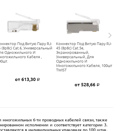
оннектор Под Витую Пару RJ-
Коннектор Под Витую Пару RJ-
Коннект
5 (8p8c) Cat.6, Универсальный
45 (8p8c) Cat.5е,
PL45-8P8
ля Одножильного И
Экранированный,
5e TWT,
ногожильного Кабеля ,
Универсальный, Для
Шт. В Уп
00шт.
Одножильного И
Многожильного Кабеля, 100шт
TWIST
от 613,30
Р
от 528,66
Р
 многожильных 6-ти проводных кабелей связи, также
нированном исполнении и соответствует категории 3.
оставляются в индивидуальных упаковках по 100 штук,