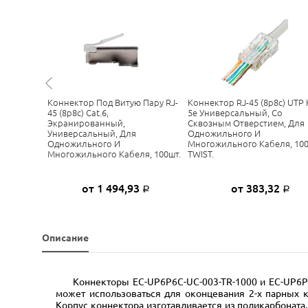
чок Для
Коннектор Под Витую Пару RJ-
Коннектор RJ-45 (8p8c) UTP 
45 (8p8c) Cat.6,
5е Универсальный, Со
Экранированный,
Сквозным Отверстием, Для
Универсальный, Для
Одножильного И
Одножильного И
Многожильного Кабеля, 10
Многожильного Кабеля, 100шт.
TWIST.
ну
от 1 494,93
от 383,32
Р
Р
Описание
Коннекторы EC-UP6P6C-UC-003-TR-1000 и EC-UP6P
может использоваться для оконцевания 2-х парных к
Корпус коннектора изготавливается из поликарбоната