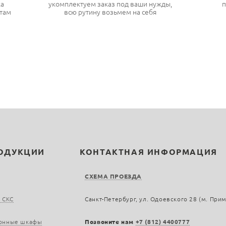
ка
укомплектуем заказ под ваши нужды,
п
там
всю рутину возьмем на себя
РОДУКЦИИ
КОНТАКТНАЯ ИНФОРМАЦИЯ
СХЕМА ПРОЕЗДА
 СКС
Санкт-Петербург, ул. Одоевского 28 (м. При
онные шкафы
Позвоните нам
+7 (812) 4400777