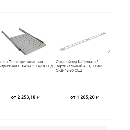
олка Перфорированная
Органайзер Кабельный
Полка С
ыдвижная ПВ-45(450Х420) ССД
Вертикальный 42U, 90ММ
Перфор
ОКВ-42-90 ССД
ПС-75(7
от 2 253,18
от 1 285,20
Р
Р