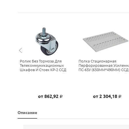
ый
Ролик Без Тормоза Для
Полка Стационарная
150ММ
Телекоммуникационных
Перфорированная Усиленн
Шкафов И Стоек КР-2 ССД
ПС-65У (650ММ*490ММ) ССД
6
от 862,92
от 2 304,18
Р
Р
Р
Описание