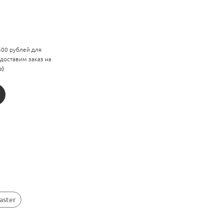
 500 рублей для
 доставим заказ на
е)
aster