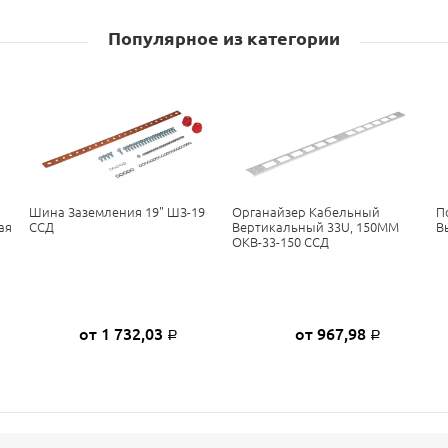
Популярное из категории
Шина Заземления 19" ШЗ-19
Органайзер Кабельный
П
ая
ССД
Вертикальный 33U, 150ММ
В
ОКВ-33-150 ССД
от 1 732,03
от 967,98
Р
Р