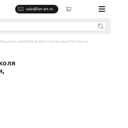
sale@lan-art.ru
Я ШКАФА LANMASTER DC 800Х1200 ММ, ВЫСОТОЙ 200 ММ
коля
м,