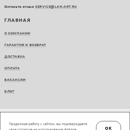
Оставьте отзыв
SERVICE@LAN-ART.RU
ГЛАВНАЯ
О КОМПАНИИ
ГАРАНТИЯ И ВОЗВРАТ
ДОСТАВКА
ОПЛАТА
ВАКАНСИИ
БЛОГ
Не является публичной офертой © LAN-art.ru, 2013—2026. Все права защищены.
Продолжая работу с сайтом, вы подтверждаете
Политика конфиденциальности.
Положение об обработке и защите персональных
OK
свое согласие на использование файлов