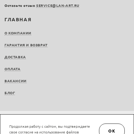
Оставьте отзыв
SERVICE@LAN-ART.RU
ГЛАВНАЯ
О КОМПАНИИ
ГАРАНТИЯ И ВОЗВРАТ
ДОСТАВКА
ОПЛАТА
ВАКАНСИИ
БЛОГ
Не является публичной офертой © LAN-art.ru, 2013—2026. Все права защищены.
Продолжая работу с сайтом, вы подтверждаете
Политика конфиденциальности.
Положение об обработке и защите персональных
OK
свое согласие на использование файлов